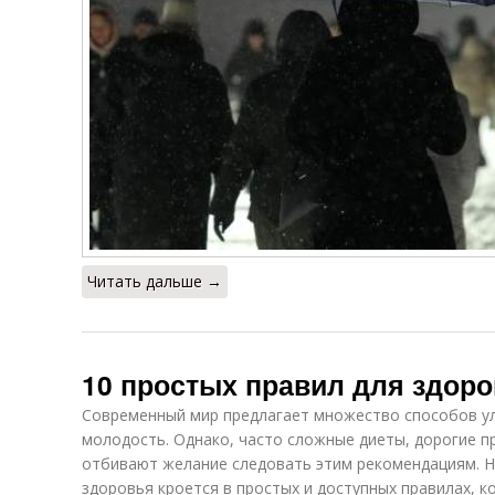
Читать дальше →
10 простых правил для здоро
Современный мир предлагает множество способов ул
молодость. Однако, часто сложные диеты, дорогие п
отбивают желание следовать этим рекомендациям. На
здоровья кроется в простых и доступных правилах, 