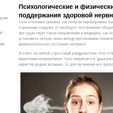
Психологические и физическ
поддержания здоровой нерв
урсии
Тело и психика связаны, как попугаи-неразлучники. 
отражение снаружи. И, наоборот, всё внешнее обора
!":
зря существует такое направление в медицине, как п
установить чёткую связь между протеканием психиче
ыми
физиологическое состояние человека.
В ответ на любой стрессовый раздражитель тело от
мышечным напряжением. Тело напрягается, душа расс
характер редких вспышек, то для организма всё прох