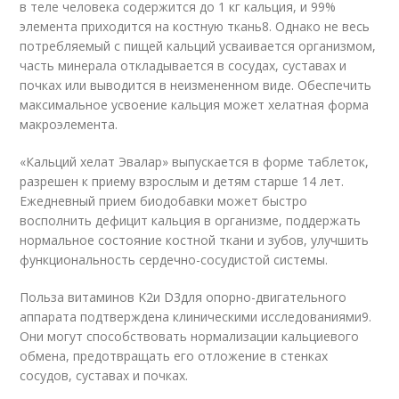
в теле человека содержится до 1 кг кальция, и 99%
элемента приходится на костную ткань
8
. Однако не весь
потребляемый с пищей кальций усваивается организмом,
часть минерала откладывается в сосудах, суставах и
почках или выводится в неизмененном виде. Обеспечить
максимальное усвоение кальция может хелатная форма
макроэлемента.
«Кальций хелат Эвалар» выпускается в форме таблеток,
разрешен к приему взрослым и детям старше 14 лет.
Ежедневный прием биодобавки может быстро
восполнить дефицит кальция в организме, поддержать
нормальное состояние костной ткани и зубов, улучшить
функциональность сердечно-сосудистой системы.
Польза витаминов K
2
и D
3
для опорно-двигательного
аппарата подтверждена клиническими исследованиями
9
.
Они могут способствовать нормализации кальциевого
обмена, предотвращать его отложение в стенках
сосудов, суставах и почках.