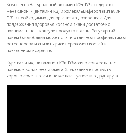
Комплекс «Натуральный витамин K
2
+ D
3
» содержит
менахинон-7 (витамин K
2
) и холекальциферол (витамин
D
3
) в необходимых для организма дозировках. Для
поддержания здоровья костной ткани достаточно
принимать по 1 капсуле продукта в день. Регулярный
прием биодобавки может стать отличной профилактикой
остеопороза и снизить риск переломов костей в
преклонном возрасте.
Курс кальция, витаминов K
2
и D
3
можно совместить с
приемом коллагена и омега-3. Указанные продукты
хорошо сочетаются и не мешают усвоению друг друга.