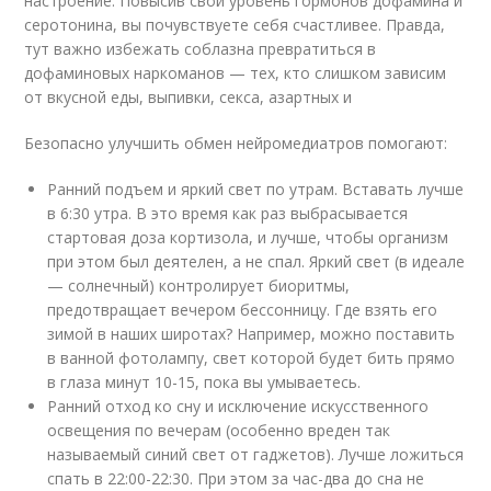
настроение. Повысив свой уровень гормонов дофамина и
серотонина, вы почувствуете себя счастливее. Правда,
тут важно избежать соблазна превратиться в
дофаминовых наркоманов — тех, кто слишком зависим
от вкусной еды, выпивки, секса, азартных и
Безопасно улучшить обмен нейромедиатров помогают:
Ранний подъем и яркий свет по утрам. Вставать лучше
в 6:30 утра. В это время как раз выбрасывается
стартовая доза кортизола, и лучше, чтобы организм
при этом был деятелен, а не спал. Яркий свет (в идеале
— солнечный) контролирует биоритмы,
предотвращает вечером бессонницу. Где взять его
зимой в наших широтах? Например, можно поставить
в ванной фотолампу, свет которой будет бить прямо
в глаза минут 10-15, пока вы умываетесь.
Ранний отход ко сну и исключение искусственного
освещения по вечерам (особенно вреден так
называемый синий свет от гаджетов). Лучше ложиться
спать в 22:00-22:30. При этом за час-два до сна не