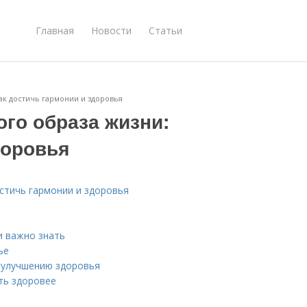
Главная
Новости
Статьи
ак достичь гармонии и здоровья
го образа жизни:
доровья
остичь гармонии и здоровья
и важно знать
ье
к улучшению здоровья
ть здоровее