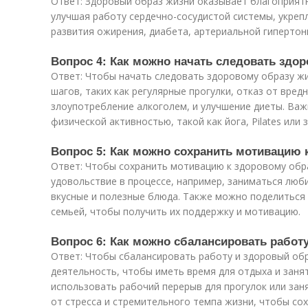
Ответ: Здоровый образ жизни оказывает благоприятн
улучшая работу сердечно-сосудистой системы, укреп
развития ожирения, диабета, артериальной гипертони
Вопрос 4: Как можно начать следовать здо
Ответ: Чтобы начать следовать здоровому образу жи
шагов, таких как регулярные прогулки, отказ от вредн
злоупотребление алкоголем, и улучшение диеты. Важ
физической активностью, такой как йога, Pilates или
Вопрос 5: Как можно сохранить мотивацию 
Ответ: Чтобы сохранить мотивацию к здоровому обр
удовольствие в процессе, например, заниматься люб
вкусные и полезные блюда. Также можно поделиться
семьей, чтобы получить их поддержку и мотивацию.
Вопрос 6: Как можно сбалансировать работ
Ответ: Чтобы сбалансировать работу и здоровый об
деятельность, чтобы иметь время для отдыха и заня
использовать рабочий перерыв для прогулок или зан
от стресса и стремительного темпа жизни, чтобы со