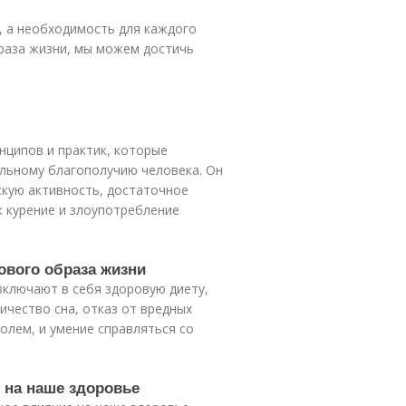
д, а необходимость для каждого
браза жизни, мы можем достичь
нципов и практик, которые
льному благополучию человека. Он
скую активность, достаточное
к курение и злоупотребление
ового образа жизни
включают в себя здоровую диету,
ичество сна, отказ от вредных
голем, и умение справляться со
 на наше здоровье