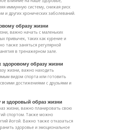
ое влияние на наше здоровье,
ляя иммунную систему, снижая риск
и и других хронических заболеваний.
ровому образу жизни
зни, важно начать с маленьких
ых привычек, таких как курение и
но также заняться регулярной
 занятия в тренажерном зале.
к здоровому образу жизни
азу жизни, важно находить
имым видом спорта или готовить
 своими достижениями с друзьями и
у и здоровый образ жизни
раз жизни, важно планировать свою
тий спортом. Также можно
ятий йогой. Важно также отказаться
хранить здоровье и эмоциональное