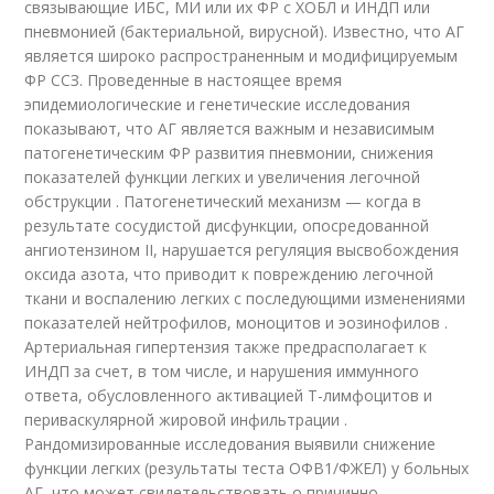
связывающие ИБС, МИ или их ФР с ХОБЛ и ИНДП или
пневмонией (бактериальной, вирусной). Известно, что АГ
является широко распространенным и модифицируемым
ФР ССЗ. Проведенные в настоящее время
эпидемиологические и генетические исследования
показывают, что АГ является важным и независимым
патогенетическим ФР развития пневмонии, снижения
показателей функции легких и увеличения легочной
обструкции . Патогенетический механизм — когда в
результате сосудистой дисфункции, опосредованной
ангиотензином II, нарушается регуляция высвобождения
оксида азота, что приводит к повреждению легочной
ткани и воспалению легких с последующими изменениями
показателей нейтрофилов, моноцитов и эозинофилов .
Артериальная гипертензия также предрасполагает к
ИНДП за счет, в том числе, и нарушения иммунного
ответа, обусловленного активацией Т-лимфоцитов и
периваскулярной жировой инфильтрации .
Рандомизированные исследования выявили снижение
функции легких (результаты теста ОФВ1/ФЖЕЛ) у больных
АГ, что может свидетельствовать о причинно-