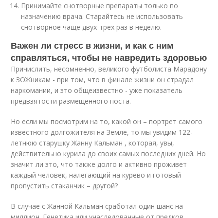
Принимайте снотворные препараты только по
назначению врача. Старайтесь не использовать
снотворное чаще двух-трех раз в неделю.
Важен ли стресс в жизни, и как с ним
справляться, чтобы не навредить здоровью
Причислить, несомненно, великого футболиста Марадону
к ЗОЖникам - при том, что в финале жизни он страдал
наркомании, и это общеизвестно - уже показатель
предвзятости размещенного поста.
Но если мы посмотрим на то, какой он – портрет самого
известного долгожителя на Земле, то мы увидим 122-
летнюю старушку Жанну Кальман , которая, увы,
действительно курила до своих самых последних дней. Но
значит ли это, что также долго и активно проживет
каждый человек, налегающий на курево и готовый
пропустить стаканчик – другой?
В случае с Жанной Кальман сработал один шанс на
миллион. Генетика или унаследованные от предков