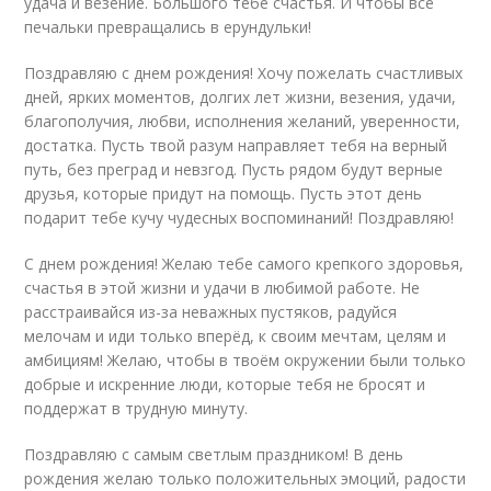
удача и везение. Большого тебе счастья. И чтобы все
печальки превращались в ерундульки!
Поздравляю с днем рождения! Хочу пожелать счастливых
дней, ярких моментов, долгих лет жизни, везения, удачи,
благополучия, любви, исполнения желаний, уверенности,
достатка. Пусть твой разум направляет тебя на верный
путь, без преград и невзгод. Пусть рядом будут верные
друзья, которые придут на помощь. Пусть этот день
подарит тебе кучу чудесных воспоминаний! Поздравляю!
С днем рождения! Желаю тебе самого крепкого здоровья,
счастья в этой жизни и удачи в любимой работе. Не
расстраивайся из-за неважных пустяков, радуйся
мелочам и иди только вперёд, к своим мечтам, целям и
амбициям! Желаю, чтобы в твоём окружении были только
добрые и искренние люди, которые тебя не бросят и
поддержат в трудную минуту.
Поздравляю с самым светлым праздником! В день
рождения желаю только положительных эмоций, радости