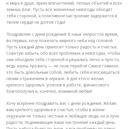
и мира в душе, ярких впечатлений, теплых объятий и всех
земных благ. Пусть все жизненные невзгоды обходят
тебя стороной, а позитивное настроение задержится в
твоем сердце на долгие годы!
Поздравляю с днем рождения! В наше непростое время,
во первых, хочу пожелать мирного неба над головой.
Пусть каждый день приносит только радость и счастье.
Советую забыть обо всех проблемах и невзгодах, чтобы
они обходили тебя стороной и решались легко и просто,
ведь жизнь прожить — не поле перейти! Самое главное,
это быть довольным собой, любить себя и восхищаться
своим отражением в зеркале. А для этого желаю
крепкого здоровья, успехов в работе, финансового
благополучия и, конечно, взаимной любви!
Хочу искренне поздравить вас с днем рождения. Желаю
вам крепкого здоровья и счастья, чтобы в жизни
окружали не только честные и любящие люди, но и лучи
радости, поднимающие ваше настроение каждый день.
Пусть работа будет по душе, а все проблемы по плечу.