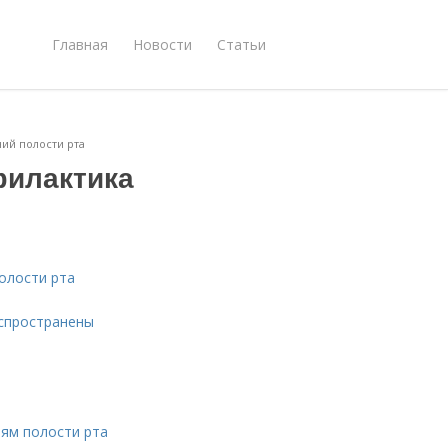
Главная
Новости
Статьи
ий полости рта
филактика
олости рта
аспространены
иям полости рта