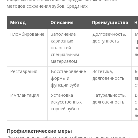
методов сохранения зубов. Среди них:
Метод
Описание
Преимущества
Н
Пломбирование
Заполнение
Долговечность,
М
кариозных
доступность
т
полостей
п
специальным
л
материалом
Реставрация
Восстановление
Эстетика,
Б
формы и
долговечность
в
функции зуба
с
Имплантация
Установка
Натуральность,
В
искусственных
долговечность
с
корней зубов
д
л
Профилактические меры
Для сохранения зубов важно соблюдать правила гигиены