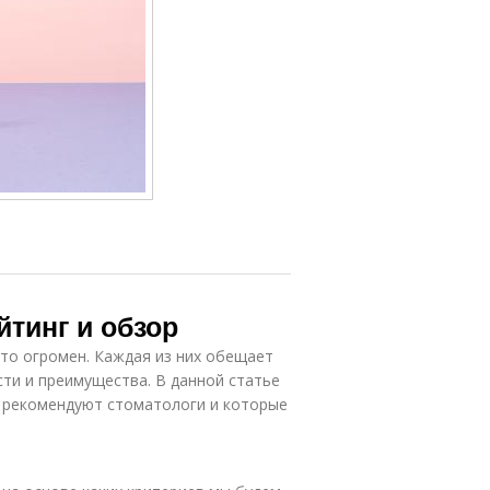
ехнологии в
Токсичная паста
убных пастах
Паста с
атуральные
натуральным
пасты
составом
Пасты на
Паста с
здоровье
овощами
йтинг и обзор
сто огромен. Каждая из них обещает
Паста с
Паста с
сти и преимущества. В данной статье
томатным
креветками
соусом
е рекомендуют стоматологи и которые
Паста для
иверсальные
оптимальной