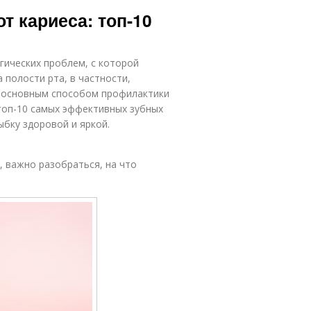
Паста для
тская паста
 кариеса: топ-10
ребенка
гических проблем, с которой
Пасты перед
ты без фтора
 полости рта, в частности,
покупкой
я основным способом профилактики
топ-10 самых эффективных зубных
ыбку здоровой и яркой.
Пасты для
ста из числа
максимальной
эффективности
, важно разобраться, на что
Пасты для
Новинки в
разных
зубных пастах
категорий
Пасты в
Ингредиенты в
рейтинге
зубных пастах