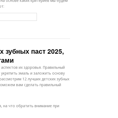
 на основе каких критериев мы будем
пасты
эффективности
ют:
х зубных паст 2025,
гами
х аспектов их здоровья. Правильный
 укрепить эмаль и заложить основу
 рассмотрим 12 лучших детских зубных
 поможем вам сделать правильный
я, на что обратить внимание при