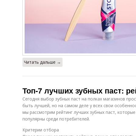
Пасты при
Пасты по
Т
составлении
мнению
з
Пасты с
Новинки среди
Н
натуральным
зубных паст
составом
Читать дальше →
Пасты по
Пасты по версии
сравнению
Топ-7 лучших зубных паст: ре
Сегодня выбор зубных паст на полках магазинов про
быть лучшей, но на самом деле у всех свои особенно
Паста с цукини
Паста с грибами
мы рассмотрим рейтинг лучших зубных паст, которы
популярны среди потребителей.
Критерии отбора
Паста для
Ун
Пасты на рынке
максимального