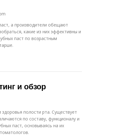
com
паст, а производители обещают
зобраться, какие из них эффективны и
зубных паст по возрастным
старше.
тинг и обзор
 здоровья полости рта. Существует
зличаются по составу, функционалу и
убных паст, основываясь на их
стоматологов.