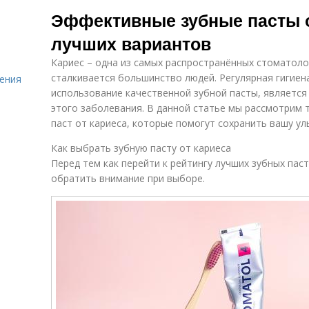
Паста для детей
Де
чувствительных
Эффективные зубные пасты от
зубов
лучших вариантов
Кариес – одна из самых распространённых стоматоло
Пасты для
Паста для
Пас
сталкивается большинство людей. Регулярная гигиена
ения
здоровья
достижения
использование качественной зубной пасты, являетс
этого заболевания. В данной статье мы рассмотрим 
паст от кариеса, которые помогут сохранить вашу ул
Паста для
Паста для
Па
максимальной
Как выбрать зубную пасту от кариеса
борьбы
эффективности
Перед тем как перейти к рейтингу лучших зубных паст
обратить внимание при выборе.
Пасты для
Пасты для
лучшего
людей
эффекта
Паста для
Ингредиенты в
чувствительных
зубной пасте
зубов