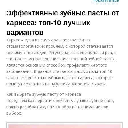
Показать все
Эффективные зубные пасты от
Пасты для
Пасты для взрослых
предотвращения
кариеса: топ-10 лучших
вариантов
Кариес – одна из самых распространённых
Разница между
Зубная паста
стоматологических проблем, с которой сталкивается
зубными пастами
большинство людей. Регулярная гигиена полости рта, в
частности, использование качественной зубной пасты,
является основным способом профилактики этого
заболевания. В данной статье мы рассмотрим топ-10
Паста для
Пасты для здоровья
самых эффективных зубных паст от кариеса, которые
достижения
помогут сохранить вашу улыбку здоровой и яркой.
Как выбрать зубную пасту от кариеса
Перед тем как перейти к рейтингу лучших зубных паст,
Пасты перед
Пасты без фтора
важно разобраться, на что обратить внимание при
покупкой
выборе.