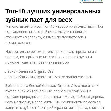
Показать все
Топ-10 лучших универсальных
Ингредиенты в
Пасты для детей
зубных пастах
зубных паст для всех
Мы составили список топ-10 недорогих зубных паст. При
составлении нашего рейтинга мы учитывали их
Паста для
стоимость в аптеках, отзывы пользователей и
оптимальной
стоматологов.
эффективности
Настоятельно рекомендуем проконсультироваться с
врачом, который оценит состояние ваших зубов и
поможет сделать правильный выбор.
Лесной бальзам Organic Oils
Лесной бальзам Organic Oils. Фото: market.yandex.ru
Зубная паста Лесной бальзам Organic Oils относится к
группе антибактериальных, поскольку содержит в
составе природные антисептики – масло чайного дерева,
кору магнолии, масло мяты. Эти компоненты помогают
защитить зубы от бактерий и развития кариеса, снижают