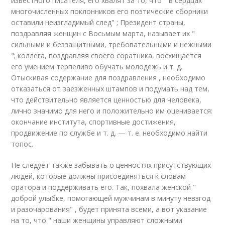
известного писателя, его хвалят за то, что " в сердцах
многочисленных поклонников его поэтические сборники
оставили неизгладимый след" ; Президент страны,
поздравляя женщин с Восьмым марта, называет их "
сильными и беззащитными, требовательными и нежными
"; коллега, поздравляя своего соратника, восхищается
его умением терпеливо обучать молодежь и т. д.
Отыскивая содержание для поздравления , необходимо
отказаться от заезженных штампов и подумать над тем,
что действительно является ценностью для человека,
лично значимо для него и положительно им оценивается:
окончание института, спортивные достижения,
продвижение по службе и т. д. — т. е. необходимо найти
топос.
Не следует также забывать о ценностях присутствующих
людей, которые должны присоединяться к словам
оратора и поддерживать его. Так, похвала женской "
доброй улыбке, помогающей мужчинам в минуту невзгод
и разочарования" , будет принята всеми, а вот указание
на то, что " наши женщины управляют сложными