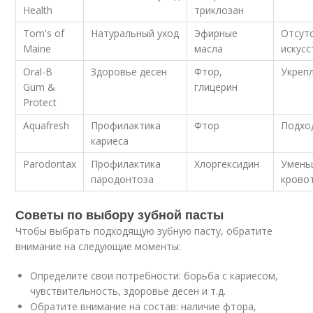
Health
триклозан
Tom's of
Натуральный уход
Эфирные
Отсут
Maine
масла
искус
Oral-B
Здоровье десен
Фтор,
Укреп
Gum &
глицерин
Protect
Aquafresh
Профилактика
Фтор
Подхо
кариеса
Parodontax
Профилактика
Хлоргексидин
Умень
пародонтоза
крово
Советы по выбору зубной пасты
Чтобы выбрать подходящую зубную пасту, обратите
внимание на следующие моменты:
Определите свои потребности: борьба с кариесом,
чувствительность, здоровье десен и т.д.
Обратите внимание на состав: наличие фтора,