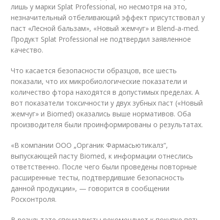
лишь у марки Splat Professional, но несмотря на это,
незначительный отбеливающий эффект присутствовал у
паст «Лесной бальзам», «Новый жемчуг» и Blend-a-med.
Продукт Splat Professional не подтвердил заявленное
качество.
Что касается безопасности образцов, все шесть
показали, что их микробиологические показатели и
количество фтора находятся в допустимых пределах. А
вот показатели токсичности у двух зубных паст («Новый
жемчуг» и Biomed) оказались выше нормативов. Оба
производителя были проинформированы о результатах.
«В компании ООО „Органик Фармасьютикалз“,
выпускающей пасту Biomed, к информации отнеслись
ответственно. После чего были проведены повторные
расширенные тесты, подтвердившие безопасность
данной продукции», — говорится в сообщении
Росконтроля.
В результате специалисты рекомендуют к покупке пять