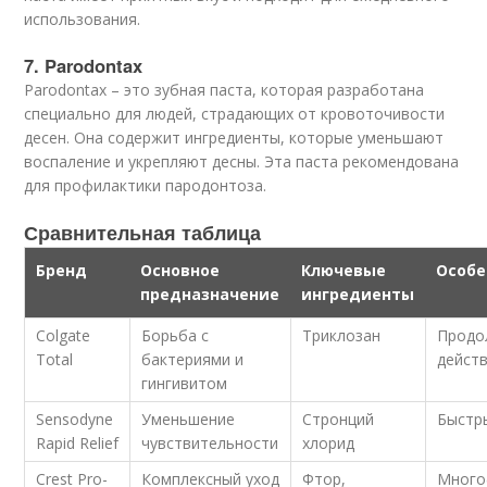
использования.
7. Parodontax
Parodontax – это зубная паста, которая разработана
специально для людей, страдающих от кровоточивости
десен. Она содержит ингредиенты, которые уменьшают
воспаление и укрепляют десны. Эта паста рекомендована
для профилактики пародонтоза.
Сравнительная таблица
Бренд
Основное
Ключевые
Особе
предназначение
ингредиенты
Colgate
Борьба с
Триклозан
Продо
Total
бактериями и
дейст
гингивитом
Sensodyne
Уменьшение
Стронций
Быстр
Rapid Relief
чувствительности
хлорид
Crest Pro-
Комплексный уход
Фтор,
Много