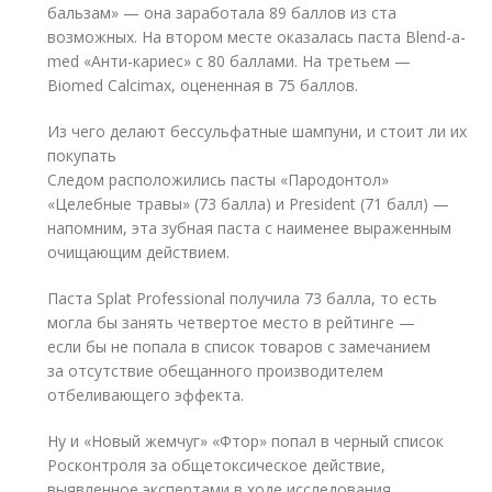
бальзам» — она заработала 89 баллов из ста
возможных. На втором месте оказалась паста Blend-a-
med «Анти-кариес» с 80 баллами. На третьем —
Biomed Calcimax, оцененная в 75 баллов.
Из чего делают бессульфатные шампуни, и стоит ли их
покупать
Следом расположились пасты «Пародонтол»
«Целебные травы» (73 балла) и President (71 балл) —
напомним, эта зубная паста с наименее выраженным
очищающим действием.
Паста Splat Professional получила 73 балла, то есть
могла бы занять четвертое место в рейтинге —
если бы не попала в список товаров с замечанием
за отсутствие обещанного производителем
отбеливающего эффекта.
Ну и «Новый жемчуг» «Фтор» попал в черный список
Росконтроля за общетоксическое действие,
выявленное экспертами в ходе исследования.