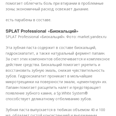
помогает облегчить боль при втирании в проблемные
зоны; экономичный расход; освежает дыхание.
есть парабены в составе.
SPLAT Professional «Биокальций»
SPLAT Professional «Биокальций». Фото: market.yandex.ru
Эта зубная паста содержит в составе биокальций,
гидроксиапатит, а также натуральный фермент папаин.
За счет этих компонентов обеспечивается и комплексное
действие средства. Биокальций помогает укрепить и
восстановить зубную эмаль, снижая чувствительность
зубов. Гидроксиапатит проникает в мельчайшие
микротрещинки на поверхности эмали, «цементируя» их.
Папаин помогает расщепить налет и предотвращает
появление зубного камня, а Sp.White System®
способствует деликатному отбеливанию зубов.
Зубная паста выпускается в тюбиках объемом 40 и 100
мл, обладает густой консистенцией и выраженным