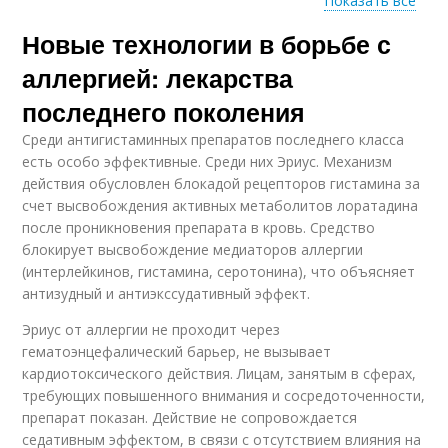
Показать все
Поддержка на
Стресс на
Новые технологии в борьбе с
психическое
психическое
здоровье
здоровье
аллергией: лекарства
последнего поколения
Жизни на
Среди антигистаминных препаратов последнего класса
Психическое
психическое
есть особо эффективные. Среди них Эриус. Механизм
здоровье
здоровье
действия обусловлен блокадой рецепторов гистамина за
счет высвобождения активных метаболитов лоратадина
после проникновения препарата в кровь. Средство
блокирует высвобождение медиаторов аллергии
Психические
Психическое
(интерлейкинов, гистамина, серотонина), что объясняет
нагрузки
состояние
антизудный и антиэкссудативный эффект.
Эриус от аллергии не проходит через
гематоэнцефалический барьер, не вызывает
Здоровье от
Психические
психического
кардиотоксического действия. Лицам, занятым в сферах,
здоровья
здоровья
требующих повышенного внимания и сосредоточенности,
препарат показан. Действие не сопровождается
седативным эффектом, в связи с отсутствием влияния на