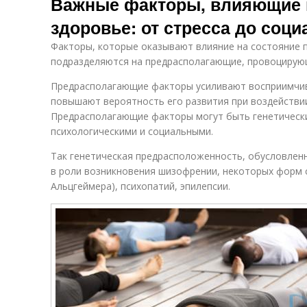
Важные факторы, влияющие 
здоровье: от стресса до соц
Факторы, которые оказывают влияние на состояние п
подразделяются на предрасполагающие, провоцирую
Предрасполагающие факторы усиливают воспри­имчив
повышают ве­роятность его развития при воздейств
Предрасполагающие факторы могут быть генетически
психологическими и социальными.
Так генетическая пред­расположенность, обусловлен
в роли возникновения шизофрении, некоторых форм 
Альцгеймера), психопатий, эпилепсии.