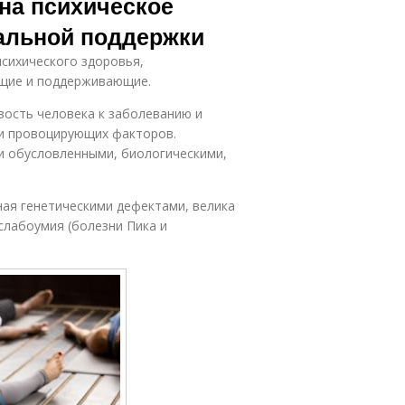
на психическое
иальной поддержки
сихического здоро­вья,
щие и поддерживающие.
ость человека к заболеванию и
ии провоцирующих факторов.
 обусловлен­ными, биологическими,
ная генетическими дефектами, велика
слабоумия (болезни Пика и