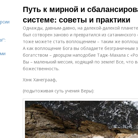
психического
психическое
п
Путь к мирной и сбалансиро
здоровья
здоровье
б
системе: советы и практики
урсии
Однажды, давным-давно, на далекой-далекой планет
Психические
был сотворен заново и превратился из сатанинского
здоровья
!":
тоже можете стать воплощением – таким же воплоще
А как воплощение Бога вы обладаете безграничным 
ыми
богатством – дворцом наподобие Тадж-Махала с «Ро
Вы – маленький мессия, ходящий по земле! Все, что 
божественность.
Хэнк Ханеграаф,
(подытоживая суть учения Веры):