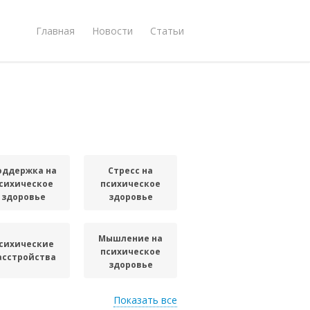
Главная
Новости
Статьи
оддержка на
Стресс на
сихическое
психическое
здоровье
здоровье
Мышление на
сихические
психическое
асстройства
здоровье
Показать все
Связи для
Эмоции для