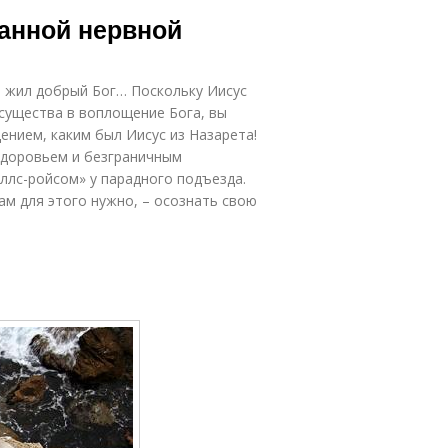
сихического
психического
ванной нервной
лагополучия
благополучия
е жил добрый Бог… Поскольку Иисус
 существа в воплощение Бога, вы
нием, каким был Иисус из Назарета!
здоровьем и безграничным
ллс-ройсом» у парадного подъезда.
вам для этого нужно, – осознать свою