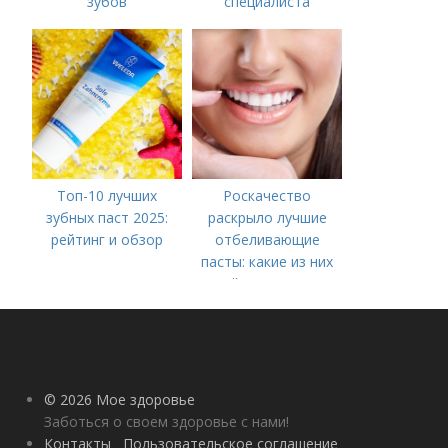
зубов
специалиста
Топ-10 лучших
Роскачество
зубных паст 2025:
раскрыло лучшие
рейтинг и обзор
отбеливающие
пасты: какие из них
действительно
работают
© 2026 Мое здоровье
Заботься о своем здоровье с нами!
Контакты
Пользовательское соглашение