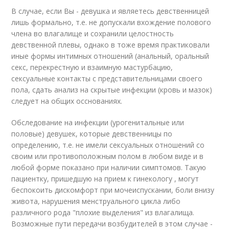
В случае, если Вы - девушка и являетесь девственницей
лишь формально, т.е. не допускали вхождение полового
члена во влагалище и сохранили целостность
девственной плевы, однако в тоже время практиковали
иные формы интимных отношений (анальный, оральный
секс, перекрестную и взаимную мастурбацию,
сексуальные контакты с представительницами своего
пола, сдать анализ на скрытые инфекции (кровь и мазок)
следует на общих осснованиях.
Обследование на инфекции (урогенитальные или
половые) девушек, которые девственницы по
определению, т.е. не имели сексуальных отношений со
своим или противоположным полом в любом виде и в
любой форме показано при наличии симптомов. Такую
пациентку, пришедшую на прием к гинекологу , могут
беспокоить дискомфорт при мочеиспускании, боли внизу
живота, нарушения менструального цикла либо
различного рода "плохие выделения" из влагалища.
Возможные пути передачи возбудителей в этом случае -