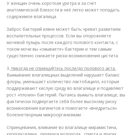
У женщин очень короткая уретра и за счёт
анатомической близости в неё легко может попадать
содержимое влагалища.
Заброс бактерий извне может быть чреват развитием
воспалительных процессов. Если вы опорожняете
мочевой пузырь после каждого полового контакта, с
током мочи вы «смываете» бактерии и тем самым
существенно снижаете риски возникновения цистита.
3.
Никогда не спринцуйтесь после/до полового акта
.
Вымывание влагалищных выделений нарушает баланс
флоры, уменьшает количество лактобацилл, которые
поддерживают кислую среду во влагалище и подавляют
рост «плохих» бактерий. Пытаясь вымыть влагалище, вы
фактически подвергаете себя более высокому риску
возникновения вагинитов и помогаете «внедриться»
болезнетворным микроорганизмам.
Спринцевания, вливание во влагалище мирамистина,
хлоргексидина , перекиси водорода , спирта и других