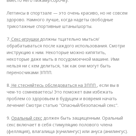
вместо него пижаму/сорочку.
Леггинсы в спортзале — это очень красиво, но не совсем
здорово. Намного лучше, когда надеты свободные
трикотажные спортивные штаны/шорты.
7.
Секс-игрушки
должны тщательно мыться/
обрабатываться после каждого использования. Смотри
инструкцию к ним. Некоторые можно кипятить,
некоторые даже мыть в посудомоечной машине. Ими
нельзя ни с кем делиться, так как они могут быть
переносчиками ЗППП.
8.
Не стесняйтесь обследоваться на ЗППП
, если вы в
чем-то сомневаетесь! Это поможет вам избежать
проблем со здоровьем в будущем и вовремя начать
лечение! Смотри статью "Опасный/безопасный секс".
9.
Оральный секс
должен быть защищенным. Оральный
секс включает в себя стимуляцию полового члена
(фелляция), влагалища (кунилингус) или ануса (анилингус).