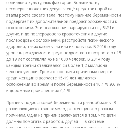
социально-культурных факторов. Большинству
несовершеннолетних девушек ещё предстоит пройти
этапы роста своего тела, поэтому наличие беременности
подвергает их дополнительной предрасположенности к
осложнениям. Эти осложнения варьируются от, ВИЧ и
других, и до послеродового кровотечения и других
послеродовых осложнений, расстройств психического
здоровья, таких какимысли или их попытки. В 2016 году
уровень рождаемости среди подростков в возрасте от 15
до 19 лет составлял 45 на 1000 человек. В 2014 году
каждый третий сталкивался си более 1,2 миллиона
человек умерли. Тремя основными причинами смерти
среди женщин в возрасте 15-19 лет являются
осложнения во время и после беременности 10,1 %,9,6 %
и дорожные происшествия 6,1 %.
Причины подростковой беременности разнообразны. В
развивающихся странах молодые женщиныпо разным
причинам. Одна из причин заключается в том, что дети
должны помогать с работой, другая — в системе
приданого для увеличения дохода семьи, другая — из-за.