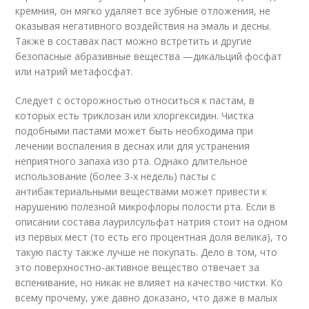
кремния, он мягко удаляет все зубные отложения, не
оказывая негативного воздействия на эмаль и десны.
Также в составах паст можно встретить и другие
безопасные абразивные вещества —дикальций фосфат
или натрий метафосфат.
Следует с осторожностью относиться к пастам, в
которых есть триклозан или хлоргексидин. Чистка
подобными пастами может быть необходима при
лечении воспаления в деснах или для устранения
неприятного запаха изо рта. Однако длительное
использование (более 3-х недель) пасты с
антибактериальными веществами может привести к
нарушению полезной микрофлоры полости рта. Если в
описании состава лаурилсульфат натрия стоит на одном
из первых мест (то есть его процентная доля велика), то
такую пасту также лучше не покупать. Дело в том, что
это поверхностно-активное вещество отвечает за
вспенивание, но никак не влияет на качество чистки. Ко
всему прочему, уже давно доказано, что даже в малых