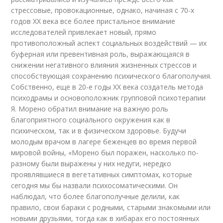
стрессовые, провокационные, однако, начиная с 70-х
годов XX века все более пристальное внимание
исследователей привлекает новый, прямо
противоположный аспект социальных воздействий — их
буферная или превентивная роль, выражающаяся в
снижении негативного влияния жизненных стрессов и
способствующая сохранению психического благополучия.
Собственно, еще в 20-е годы XX века создатель метода
психодрамы и основоположник групповой психотерапии
Я. Морено обратил внимание на важную роль
благоприятного социального окружения как в
психическом, так и в физическом здоровье. Будучи
молодым врачом в лагере беженцев во время первой
мировой войны, «Морено был поражен, насколько по-
разному были выражены у них недуги, нередко
проявлявшиеся в вегетативных симптомах, которые
сегодня мы бы назвали психосоматическими. Он
наблюдал, что более благополучные делили, как
правило, свои бараки с родными, старыми знакомыми или
новыми друзьями, тогда как в хибарах его постоянных