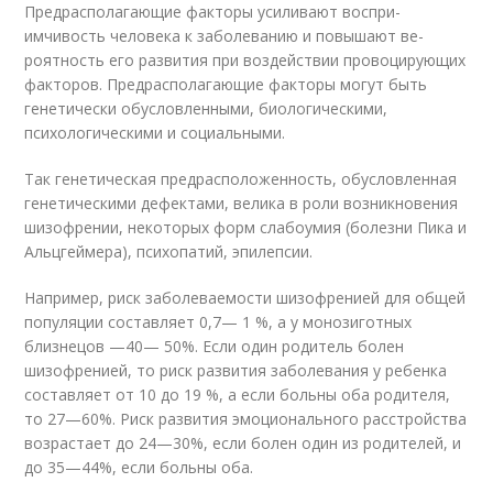
Предрасполагающие факторы усиливают воспри­
имчивость человека к заболеванию и повышают ве­
роятность его развития при воздействии провоцирующих
факторов. Предрасполагающие факторы могут быть
генетически обусловлен­ными, биологическими,
психологическими и социальными.
Так генетическая пред­расположенность, обусловленная
генетическими дефектами, велика в роли возникновения
шизофрении, некоторых форм слабоумия (болезни Пика и
Альцгеймера), психопатий, эпилепсии.
Например, риск заболеваемости шизофренией для общей
по­пуляции составляет 0,7— 1 %, а у монозиготных
близнецов —40— 50%. Если один родитель болен
шизофренией, то риск развития заболевания у ребенка
составляет от 10 до 19 %, а если больны оба родителя,
то 27—60%. Риск развития эмоционального расстрой­ства
возрастает до 24—30%, если болен один из родителей, и
до 35—44%, если больны оба.