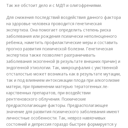
Так же обстоит дело и с МДП и олигофрениями.
Для снижения последствий воздействия данного фактора
на здоровье человека проводится генетическая
экспертиза. Она помогает оп­ределить степень риска
заболевания или рождения психически неполноценного
ребенка, наметить профилактические меры и составить
прогноз развития психической болезни. Генетическая
экспертиза также позволяет разграничивать
заболевания экзогенной (в результате внешних причин) и
эндогенной этиологии. Так, микроцефалия с умственной
отсталостью может возникать как в результате мутации,
так и под влиянием интоксикации плода при ал­коголизме
матери, при применении матерью тератогенных ле­
карственных препаратов, при воздействии
рентгеновского облу­чения. Психические
предрасполагающие факторы. Предрасполагающее
значение для развития пси­хического заболевания имеют
личностные особенности. Так, невроз навязчивых
состояний и депрессия гораздо быстрее формируется у