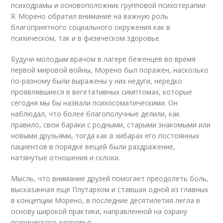
психодрамы и основоположник групповой психотерапии
Я. Морено обратил внимание на важную роль
благоприятного социального окружения как в
психическом, так и в физическом здоровье.
Будучи молодым врачом в лагере беженцев во время
первой мировой войны, Морено был поражен, насколько
по-разному были выражены у них недуги, нередко
проявлявшиеся в вегетативных симптомах, которые
сегодня мы бы назвали психосоматическими. Он
наблюдал, что более благополучные делили, как
правило, свои бараки с родными, старыми знакомыми или
новыми друзьями, тогда как в хибарах его постоянных
пациентов в порядке вещей были раздражение,
натянутые отношения и склоки.
Мысль, что внимание друзей помогает преодолеть боль,
высказанная еще Плутархом и ставшая одной из главных
в концепции Морено, в последние десятилетия легла в
основу широкой практики, направленной на охрану
психического здоровья.