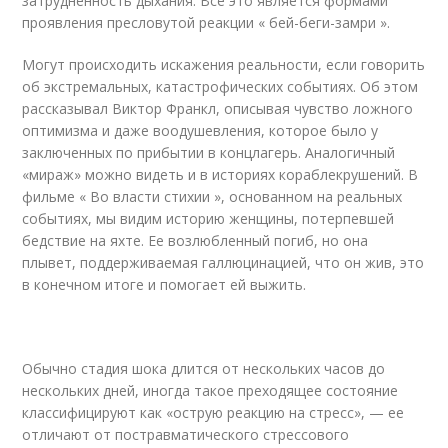
затрудненность дыхания. Все это является формами
проявления пресловутой реакции « бей-беги-замри ».
Могут происходить искажения реальности, если говорить
об экстремальных, катастрофических событиях. Об этом
рассказывал Виктор Франкл, описывая чувство ложного
оптимизма и даже воодушевления, которое было у
заключенных по прибытии в концлагерь. Аналогичный
«мираж» можно видеть и в историях кораблекрушений. В
фильме « Во власти стихии », основанном на реальных
событиях, мы видим историю женщины, потерпевшей
бедствие на яхте. Ее возлюбленный погиб, но она
плывет, поддерживаемая галлюцинацией, что он жив, это
в конечном итоге и помогает ей выжить.
Обычно стадия шока длится от нескольких часов до
нескольких дней, иногда такое преходящее состояние
классифицируют как «острую реакцию на стресс», — ее
отличают от постравматического стрессового