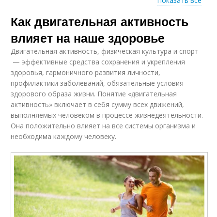
Показать все
Как двигательная активность
Активности на
Физические
здоровье
активности
влияет на наше здоровье
Двигательная активность, физическая культура и спорт
— эффективные средства сохранения и укрепления
Активность на
Рекомендации по
здоровья, гармоничного развития личности,
эмоциональное
физической
профилактики заболеваний, обязательные условия
состояние
активности
здорового образа жизни. Понятие «двигательная
активность» включает в себя сумму всех движений,
выполняемых человеком в процессе жизнедеятельности.
Активность в
Она положительно влияет на все системы организма и
повседневную жизнь
необходима каждому человеку.