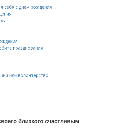
я себя с днем рождения
дения
нка
рождения
юбите празднования
ации или волонтерство
своего близкого счастливым