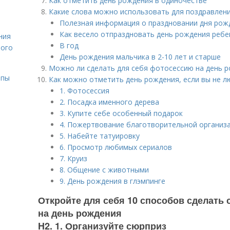
Как отметить день рождения в одиночестве
Какие слова можно использовать для поздравлени
Полезная информация о праздновании дня рож
Как весело отпраздновать день рождения ребе
ния
В год
лого
День рождения мальчика в 2-10 лет и старше
Можно ли сделать для себя фотосессию на день 
ипы
Как можно отметить день рождения, если вы не л
1. Фотосессия
2. Посадка именного дерева
3. Купите себе особенный подарок
4. Пожертвование благотворительной организ
5. Набейте татуировку
6. Просмотр любимых сериалов
7. Круиз
8. Общение с животными
9. День рождения в глэмпинге
Откройте для себя 10 способов сделать 
на день рождения
H2. 1. Организуйте сюрприз