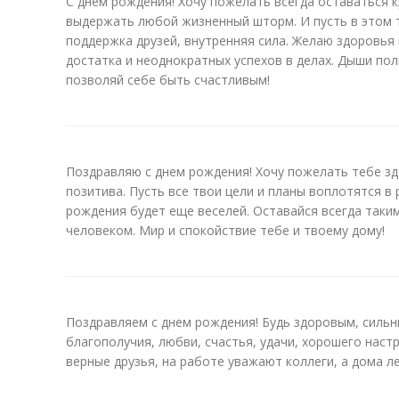
С днем рождения! Хочу пожелать всегда оставаться 
выдержать любой жизненный шторм. И пусть в этом 
поддержка друзей, внутренняя сила. Желаю здоровья
достатка и неоднократных успехов в делах. Дыши по
позволяй себе быть счастливым!
Поздравляю с днем рождения! Хочу пожелать тебе зд
позитива. Пусть все твои цели и планы воплотятся в
рождения будет еще веселей. Оставайся всегда так
человеком. Мир и спокойствие тебе и твоему дому!
Поздравляем с днем рождения! Будь здоровым, силь
благополучия, любви, счастья, удачи, хорошего наст
верные друзья, на работе уважают коллеги, а дома л