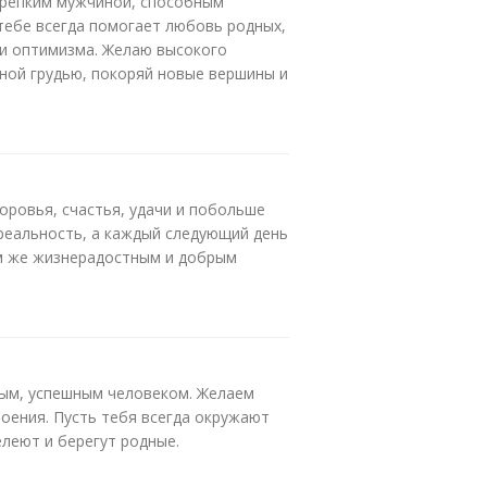
крепким мужчиной, способным
тебе всегда помогает любовь родных,
 и оптимизма. Желаю высокого
лной грудью, покоряй новые вершины и
оровья, счастья, удачи и побольше
 реальность, а каждый следующий день
им же жизнерадостным и добрым
ным, успешным человеком. Желаем
роения. Пусть тебя всегда окружают
елеют и берегут родные.