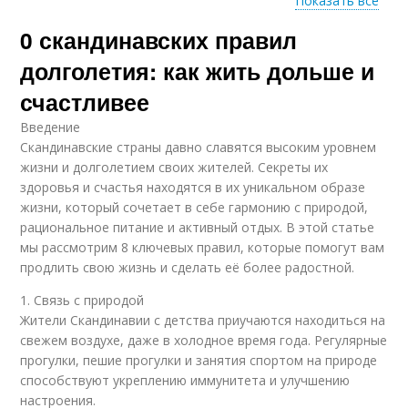
Показать все
0 скандинавских правил
Активность для
Активность в
детей
повседневной жизни
долголетия: как жить дольше и
счастливее
Введение
Активности на
Физические
Скандинавские страны давно славятся высоким уровнем
здоровье
упражнения
жизни и долголетием своих жителей. Секреты их
здоровья и счастья находятся в их уникальном образе
жизни, который сочетает в себе гармонию с природой,
рациональное питание и активный отдых. В этой статье
мы рассмотрим 8 ключевых правил, которые помогут вам
продлить свою жизнь и сделать её более радостной.
1. Связь с природой
Жители Скандинавии с детства приучаются находиться на
свежем воздухе, даже в холодное время года. Регулярные
прогулки, пешие прогулки и занятия спортом на природе
способствуют укреплению иммунитета и улучшению
настроения.