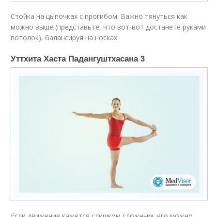
Стойка на цыпочках с прогибом. Важно тянуться как
можно выше (представьте, что вот-вот достанете руками
потолок), балансируя на носках
Уттхита Хаста Падангуштхасана 3
Если движение кажется слишком сложным, его можно