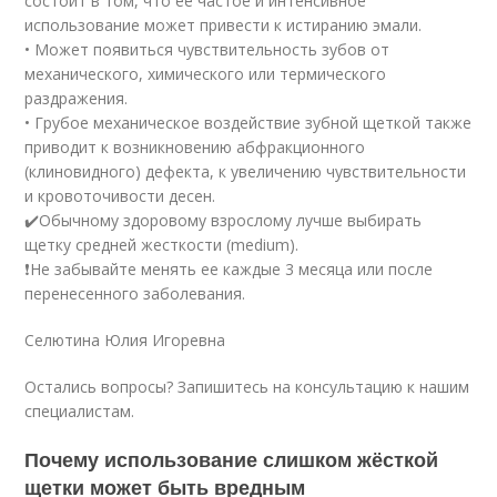
состоит в том, что ее частое и интенсивное
использование может привести к истиранию эмали.
• Может появиться чувствительность зубов от
механического, химического или термического
раздражения.
• Грубое механическое воздействие зубной щеткой также
приводит к возникновению абфракционного
(клиновидного) дефекта, к увеличению чувствительности
и кровоточивости десен.
✔️Обычному здоровому взрослому лучше выбирать
щетку средней жесткости (medium).
❗Не забывайте менять ее каждые 3 месяца или после
перенесенного заболевания.
Селютина Юлия Игоревна
Остались вопросы? Запишитесь на консультацию к нашим
специалистам.
Почему использование слишком жёсткой
щетки может быть вредным