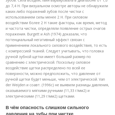
зубов. Сила воздействия варьировала в диапазоне от 1,0
до 7,4 Н. При визуальном осмотре авторы не обнаружили
каких-либо поражений зубов после чистки с
использованием силы менее 2 Н. При силовом
воздействии более 2 Н такие факторы, как время, метод
и частота чистки, определяли появление острых очагов
поражения. Burgett и Ash (1974) доказали, что
потенциальный негативный эффект связан с
применением локального силового воздействия, то есть
с компрессией тканей. Следует учитывать, что головка
ручной зубной щетки имеет больший размер по
сравнению с электрической. Поскольку силовое
воздействие щетки распределено по всей ее
поверхности, можно предположить, что давление от
ручной щетки будет меньше, чем от электрической. Van
der Weijden и соавт. (1996с) не выявили разницы давления,
оказываемого мягкими ручными (11,33 г/мм
2
) и
электрическими (11,29 г/мм
2
) щетками.
В чём опасность слишком сильного
давления на зубы при чистке