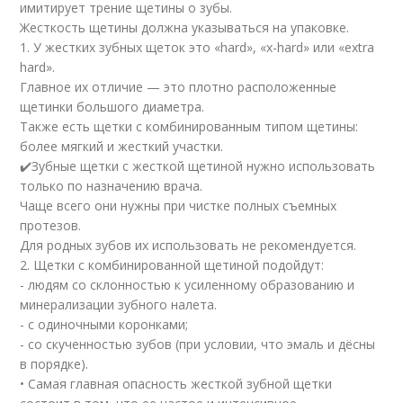
имитирует трение щетины о зубы.
Жесткость щетины должна указываться на упаковке.
1. У жестких зубных щеток это «hard», «x-hard» или «extra
hard».
Главное их отличие — это плотно расположенные
щетинки большого диаметра.
Также есть щетки с комбинированным типом щетины:
более мягкий и жесткий участки.
✔️Зубные щетки с жесткой щетиной нужно использовать
только по назначению врача.
Чаще всего они нужны при чистке полных съемных
протезов.
Для родных зубов их использовать не рекомендуется.
2. Щетки с комбинированной щетиной подойдут:
- людям со склонностью к усиленному образованию и
минерализации зубного налета.
- с одиночными коронками;
- со скученностью зубов (при условии, что эмаль и дёсны
в порядке).
• Самая главная опасность жесткой зубной щетки