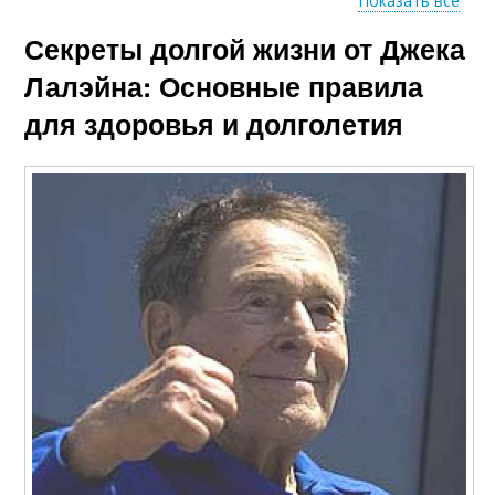
Показать все
Секреты долгой жизни от Джека
Физическая
Физическое
выносливость
состояние
Лалэйна: Основные правила
для здоровья и долголетия
Человек к
Человек от
физической
физической
активности
активности
Физическая нагрузка