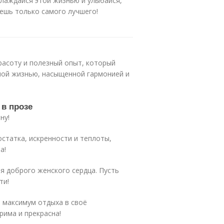
слаждайся этой жизнью и улыбайся,
аешь только самого лучшего!
расоту и полезный опыт, который
ной жизнью, насыщенной гармонией и
в прозе
ну!
статка, искренности и теплоты,
а!
я доброго женского сердца. Пусть
ти!
 максимум отдыха в своё
рима и прекрасна!