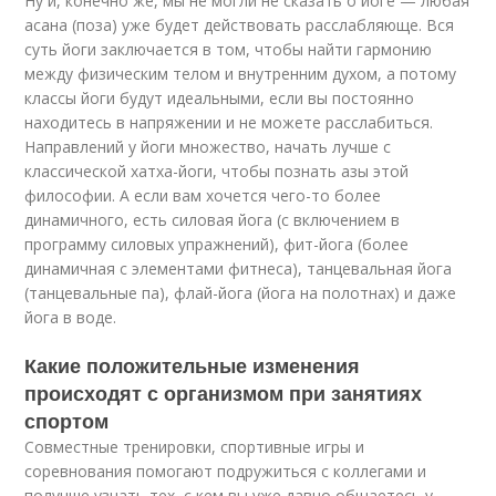
Ну и, конечно же, мы не могли не сказать о йоге — любая
асана (поза) уже будет действовать расслабляюще. Вся
суть йоги заключается в том, чтобы найти гармонию
между физическим телом и внутренним духом, а потому
классы йоги будут идеальными, если вы постоянно
находитесь в напряжении и не можете расслабиться.
Направлений у йоги множество, начать лучше с
классической хатха-йоги, чтобы познать азы этой
философии. А если вам хочется чего-то более
динамичного, есть силовая йога (с включением в
программу силовых упражнений), фит-йога (более
динамичная с элементами фитнеса), танцевальная йога
(танцевальные па), флай-йога (йога на полотнах) и даже
йога в воде.
Какие положительные изменения
происходят с организмом при занятиях
спортом
Совместные тренировки, спортивные игры и
соревнования помогают подружиться с коллегами и
получше узнать тех, с кем вы уже давно общаетесь у