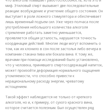
что алкоголь повышает работоспособность, хоть это и
миф. Этиловый спирт вызывает две последовательные
реакции: возбуждение и угнетение общего состояния. Он
выступает в роли ложного стимулятора и обеспечивает
лишь временный подъем сил. Уже через полчаса после
употребления небольшого количества алкоголя
стремление работать заметно уменьшается,
проявляется общая усталость, нарушается точность
координации действий. Многие люди могут вспомнить о
том, как их клонило в сон после застолья либо вечера в
компании стакана пива или бокала вина. К тому же,
врачами при помощи исследований было установлено,
что у человека, принявшего спиртосодержащий напиток,
может произойти деформация нормального ощущения
утомляемости, что способно привести к
нерациональному расходу энергии, чреватому
истощением.
Такой эффект наблюдается не только от крепкого
алкоголя, но и, к примеру, от сухого красного вина,
которое считается полезным. Был осуществлен ряд