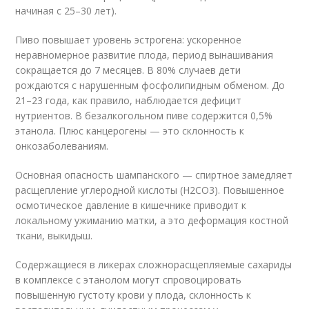
начиная с 25–30 лет).
Пиво повышает уровень эстрогена: ускоренное
неравномерное развитие плода, период вынашивания
сокращается до 7 месяцев. В 80% случаев дети
рождаются с нарушенным фосфолипидным обменом. До
21–23 года, как правило, наблюдается дефицит
нутриентов. В безалкогольном пиве содержится 0,5%
этанола. Плюс канцерогены — это склонность к
онкозаболеваниям.
Основная опасность шампанского — спиртное замедляет
расщепление углеродной кислоты (H
2
CO
3
). Повышенное
осмотическое давление в кишечнике приводит к
локальному ужиманию матки, а это деформация костной
ткани, выкидыш.
Содержащиеся в ликерах сложнорасщепляемые сахариды
в комплексе с этанолом могут спровоцировать
повышенную густоту крови у плода, склонность к