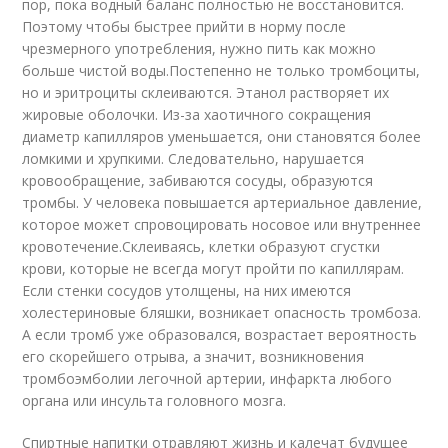
пор, пока водный баланс полностью не восстановится.
Поэтому чтобы быстрее прийти в норму после
чрезмерного употребления, нужно пить как можно
больше чистой воды.Постепенно не только тромбоциты,
но и эритроциты склеиваются. Этанол растворяет их
жировые оболочки. Из-за хаотичного сокращения
диаметр капилляров уменьшается, они становятся более
ломкими и хрупкими. Следовательно, нарушается
кровообращение, забиваются сосуды, образуются
тромбы. У человека повышается артериальное давление,
которое может спровоцировать носовое или внутреннее
кровотечение.Склеиваясь, клетки образуют сгустки
крови, которые не всегда могут пройти по капиллярам.
Если стенки сосудов утолщены, на них имеются
холестериновые бляшки, возникает опасность тромбоза.
А если тромб уже образовался, возрастает вероятность
его скорейшего отрыва, а значит, возникновения
тромбоэмболии легочной артерии, инфаркта любого
органа или инсульта головного мозга.
Спиртные напитки отравляют жизнь и калечат будущее