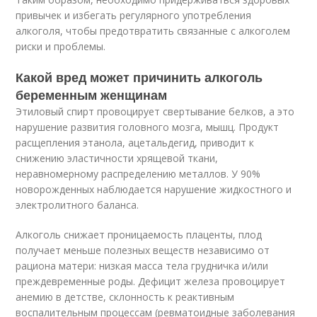
привычек и избегать регулярного употребления
алкоголя, чтобы предотвратить связанные с алкоголем
риски и проблемы.
Какой вред может причинить алкоголь
беременным женщинам
Этиловый спирт провоцирует свертывание белков, а это
нарушение развития головного мозга, мышц. Продукт
расщепления этанола, ацетальдегид, приводит к
снижению эластичности хрящевой ткани,
неравномерному распределению металлов. У 90%
новорожденных наблюдается нарушение жидкостного и
электролитного баланса.
Алкоголь снижает проницаемость плаценты, плод
получает меньше полезных веществ независимо от
рациона матери: низкая масса тела грудничка и/или
преждевременные роды. Дефицит железа провоцирует
анемию в детстве, склонность к реактивным
воспалительным процессам (ревматоидные заболевания