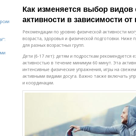
пожилого
пожилого
Как изменяется выбор видов
и
человека
человека
активности в зависимости от 
урсии
Проверка для
Активность для
Рекомендации по уровню физической активности мог
пожилых людей
пожилых людей
возраста, здоровья и физической подготовки. Ниже
!":
для разных возрастных групп.
ыми
Дети (6-17 лет): детям и подросткам рекомендуется
Человек к
Человек от
Ч
активностью в течение минимум 60 минут. Эта актив
физической
физической
интенсивные физические упражнения, игры на свежем
активности
активности
активными видами досуга. Важно также включать упр
и координации.
Занятия для
Нагрузка для
Ч
пожилого
пожилых людей
человека
Человек с
Человек в
частыми
пожилом
походами
возрасте
п