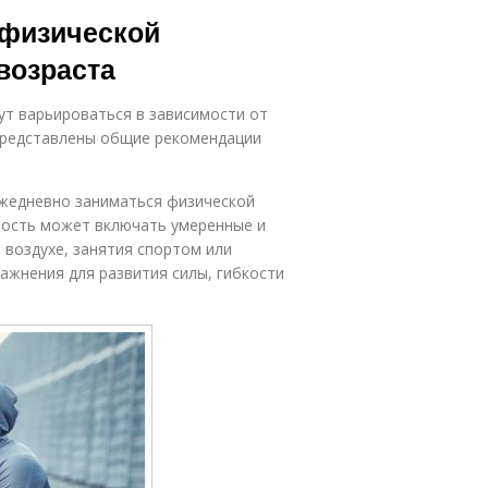
Люди к
Питания для
 физической
нвалидности
пожилых людей
возраста
Человек в
Люди в
ут варьироваться в зависимости от
занятия
мотивации
 представлены общие рекомендации
 ежедневно заниматься физической
еловек для
Человек во
ность может включать умеренные и
улучшения
время
 воздухе, занятия спортом или
ажнения для развития силы, гибкости
Спорт для
еловек для
пожилого
начала
человека
Человек с
частыми
осещениями