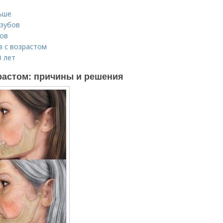
ьше
 зубов
бов
в с возрастом
0 лет
растом: причины и решения