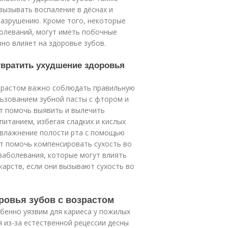
вызывать воспаление в дёснах и
 разрушению. Кроме того, некоторые
болеваний, могут иметь побочные
вно влияет на здоровье зубов.
твратить ухудшение здоровья
озрастом важно соблюдать правильную
ользованием зубной пасты с фтором и
ут помочь выявить и вылечить
питанием, избегая сладких и кислых
 Увлажнение полости рта с помощью
т помочь компенсировать сухость во
заболевания, которые могут влиять
карств, если они вызывают сухость во
ровья зубов с возрастом
обенно уязвим для кариеса у пожилых
я из-за естественной рецессии десны