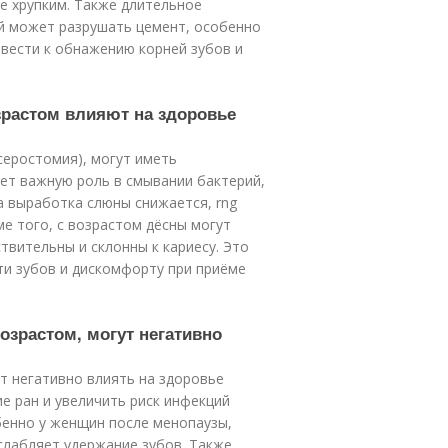
ее хрупким. Также длительное
ий может разрушать цемент, особенно
ивести к обнажению корней зубов и
озрастом влияют на здоровье
ксеростомия), могут иметь
ает важную роль в смывании бактерий,
а выработка слюны снижается, rng
ме того, с возрастом дёсны могут
твительны и склонны к кариесу. Это
ти зубов и дискомфорту при приёме
озрастом, могут негативно
т негативно влиять на здоровье
е ран и увеличить риск инфекций
обенно у женщин после менопаузы,
слабляет удержание зубов. Также