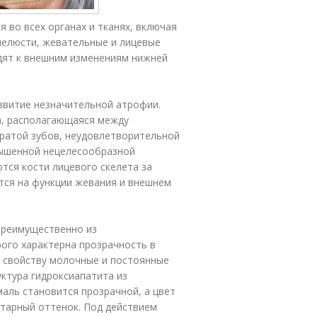
 во всех органах и тканях, включая
 челюсти, жевательные и лицевые
дят к внешним изменениям нижней
звитие незначительной атрофии.
а, располагающаяся между
ратой зубов, неудовлетворительной
вышенной нецелесообразной
тся кости лицевого скелета за
тся на функции жевания и внешнем
преимущественно из
рого характерна прозрачность в
у свойству молочные и постоянные
ктура гидроксиапатита из
маль становится прозрачной, а цвет
тарный оттенок. Под действием