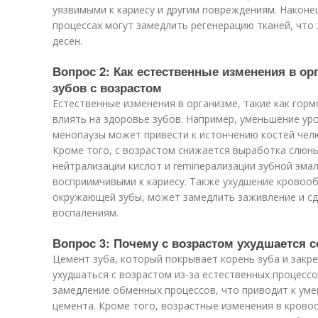
уязвимыми к кариесу и другим повреждениям. Наконе
процессах могут замедлить регенерацию тканей, что
дёсен.
Вопрос 2: Как естественные изменения в ор
зубов с возрастом
Естественные изменения в организме, такие как гор
влиять на здоровье зубов. Например, уменьшение ур
менопаузы может привести к истончению костей челю
Кроме того, с возрастом снижается выработка слюны
нейтрализации кислот и reminерализации зубной эма
восприимчивыми к кариесу. Также ухудшение кровооб
окружающей зубы, может замедлить заживление и сд
воспалениям.
Вопрос 3: Почему с возрастом ухудшается с
Цемент зуба, который покрывает корень зуба и закр
ухудшаться с возрастом из-за естественных процессо
замедление обменных процессов, что приводит к ум
цемента. Кроме того, возрастные изменения в крово