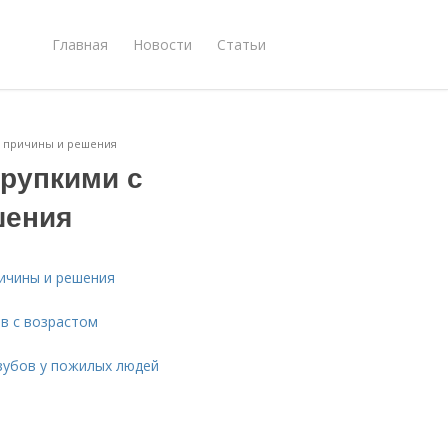
Главная
Новости
Статьи
: причины и решения
хрупкими с
шения
ричины и решения
в с возрастом
зубов у пожилых людей