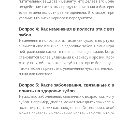
питательных веществ к цементу, что делает его бол
воздействие кислотных продуктов питания и бактер
если гигиена полости рта не идеальна. Это может пр
увеличению риска кариеса и пародонтита.
Вопрос 4: Как изменения в полости рта с в
зубов
Изменения в полости рта, такие как сухость во рту (
значительное влияние на здоровье зубов. Слюна игр
нейтрализации кислот и reminерализации эмали. Когд
становятся более уязвимыми к кариесу и эрозии. Кро
отступать, обнажая корни зубов, которые более чувс
также может привести к увеличению чувствительнос
пищи или напитков.
Вопрос 5: Какие заболевания, связанные с в
влиять на здоровье зубов
Несколько заболеваний, связанных с возрастом, могу
зубов. Например, диабет может замедлить заживлени
полости рта, таких как пародонтит. Остеопороз, ос
может привести к истончению костей челюсти, что о