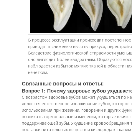
В процессе эксплуатации происходит постепенное
приводит к снижению высоты прикуса, перестройк
Вследствие физиологической стираемости уменьш
оно выглядит более квадратным. Образуются носо
наблюдается избыток мягких тканей в области ни
нечетким.
Связанные вопросы и ответы:
Вопрос 1: Почему здоровье зубов ухудшает
С возрастом здоровье зубов может ухудшаться по не
является естественное изнашивание зубов, которое 
использования при жевании, говорении и других функ
возникать гормональные изменения, которые влияют 
поддерживающей зубы. Ухудшение кровообращения т
поставки питательных веществ и кислорода к тканям 