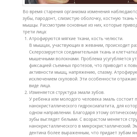
Во время старения организма изменения наблюдаются
зубы, пародонт, слизистую оболочку, костную ткань
мышцы. Рассмотрим основные из них, которые приво
трети лица:
Атрофируются мягкие ткани, кость челюсти.
В мышцах, участвующих в жевании, происходит ра
Склерозируется соединительная ткань и клетчатк
мышечными волокнами. Проблема усугубляется ут
фиксацией съемных протезов, что приводит к по
активности мышц, напряжению, спазму. Атрофирую
исключением скуловой. Эти особенности отражаю
виде лица.
Изменяется структура эмали зубов.
У ребенка или молодого человека эмаль состоит 
нанокристаллического гидроксиапатита, для кото
одном направлении. Благодаря этому оптическом
зубы выглядят белыми. С возрастом меняется стру
нанокристаллического в микрокристаллический. Э
дентина более выраженным, что придает зубам ян