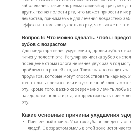
заболевания, такие как ревматоидный артрит, могут 
других тканях полости рта, что может привести к их
лекарства, принимаемые для лечения возрастных за
эффекты, такие как сухость во рту, что также негати
Вопрос 6: Что можно сделать, чтобы предо
зубов с возрастом
Для предотвращения ухудшения здоровья зубов с в
гигиену полости рта. Регулярная чистка зубов с исп
посещение стоматолога не менее двух раз в год мог
проблемы на ранней стадии. Также важно следить за 
продуктов, которые могут способствовать кариесу.
жевательных резинок или искусственной слюны може
рту. Кроме того, важно своевременно лечить любые 
на здоровье полости рта, и корректировать приём ле
рту.
Какие основные причины ухудшения здо
Пришеечный кариес. Участок зуба возле десны ос
людей. С возрастом эмаль в этой зоне истончаетс