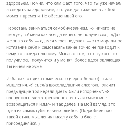
здоровьем. Помни, что сам факт того, что ты уже начал/
а следить за здоровьем, это уже достижение в любой
момент времени. Не обесценивай его.
Перестань заниматься самобичеванием. «Я ничего не
смогу» , «У меня как всегда ничего не получится» , «Да я
же знаю себя — сдамся через неделю» — это моральное
истязание себя и самозакапывание точно не приводит к
чему-то созидательному. Мысль о том, что «у кого-то
получилось, получится и у меня» более вдохновляющая.
Ты ничем не хуже.
Избавься от дихотомического (черно-белого) стиля
мышления. «Я съел/а шоколад/выпил алкоголь, значит
предыдущие три недели диеты были испорчены”. «Я
пропустил неделю тренировок, есть ли смысл мне
возвращаться к ним?» И так далее. На мой взгляд, это
одна из самых губительных ошибок. (Подробнее про
такой стиль мышления писал у себя в блоге,
присоединяйся. )