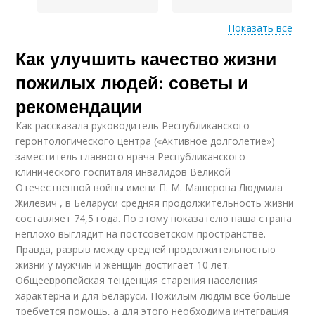
Показать все
Как улучшить качество жизни
Активность для
Пожилой человек
пожилых людей
пожилых людей: советы и
рекомендации
Как рассказала руководитель Республиканского
геронтологического центра («Активное долголетие»)
заместитель главного врача Республиканского
клинического госпиталя инвалидов Великой
Отечественной войны имени П. М. Машерова Людмила
Жилевич , в Беларуси средняя продолжительность жизни
составляет 74,5 года. По этому показателю наша страна
неплохо выглядит на постсоветском пространстве.
Правда, разрыв между средней продолжительностью
жизни у мужчин и женщин достигает 10 лет.
Общеевропейская тенденция старения населения
характерна и для Беларуси. Пожилым людям все больше
требуется помощь, а для этого необходима интеграция