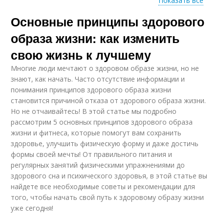
Показать все
Основные принципы здорового
Женщины из-за
Курения на организм
курения
образа жизни: как изменить
свою жизнь к лучшему
Курение на
Многие люди мечтают о здоровом образе жизни, но не
репродуктивное
Курения во время
знают, как начать. Часто отсутствие информации и
здоровье
понимания принципов здорового образа жизни
становится причиной отказа от здорового образа жизни.
Но не отчаивайтесь! В этой статье мы подробно
рассмотрим 5 основных принципов здорового образа
Связь между
Курение на
жизни и фитнеса, которые помогут вам сохранить
курением
внешность
здоровье, улучшить физическую форму и даже достичь
формы своей мечты! От правильного питания и
регулярных занятий физическими упражнениями до
здорового сна и психического здоровья, в этой статье вы
найдете все необходимые советы и рекомендации для
того, чтобы начать свой путь к здоровому образу жизни
уже сегодня!