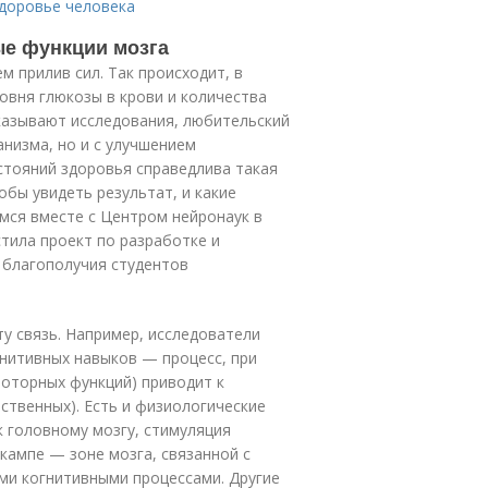
здоровье человека
ые функции мозга
 прилив сил. Так происходит, в
овня глюкозы в крови и количества
казывают исследования, любительский
анизма, но и с улучшением
остояний здоровья справедлива такая
обы увидеть результат, и какие
мся вместе с Центром нейронаук в
тила проект по разработке и
 благополучия студентов
у связь. Например, исследователи
нитивных навыков — процесс, при
оторных функций) приводит к
ственных). Есть и физиологические
к головному мозгу, стимуляция
кампе — зоне мозга, связанной с
ми когнитивными процессами. Другие