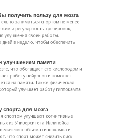
обы получить пользу для мозга
тельно заниматься спортом не менее
ежим и регулярность тренировок,
ля улучшения своей работы.
 дней в неделю, чтобы обеспечить
 и улучшением памяти
зге, что обогащает его кислородом и
шает работу нейронов и помогает
ается на памяти. Также физическая
 который улучшает работу гиппокампа
у спорта для мозга
тия спортом улучшают когнитивные
еных из Университета Иллинойса
 увеличению объема гиппокампа и
т, что спорт может снизить риск