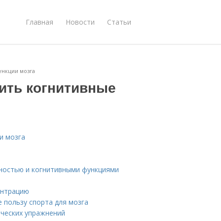
Главная
Новости
Статьи
ункции мозга
шить когнитивные
и мозга
вностью и когнитивными функциями
ентрацию
 пользу спорта для мозга
ических упражнений