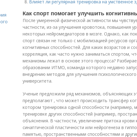
Влияет ли регулярная тренировка на умственное 
Как спорт помогает улучшить когнитивн
ния
После умеренной физической активности мы чувствуем
лого
частности, из-за улучшения кровотока, повышения ур
некоторых нейромедиаторов в мозге. Однако, как по
спорт связан не только с мобилизацией ресурсов орг
когнитивных способностей. Для каких возрастов и с
корреляция, как часто нужно заниматься спортом, чт
механизмы лежат в основе этого процесса? Разбирае
образовании ИТМО, команда которого недавно запус
внедрению методов для улучшения психологического
университета.
Ученые предложили ряд механизмов, объясняющих эт
предполагают , что может происходить трансфер ког
котором тренировка одной способности (например, м
тренировке других способностей (например, простран
объяснения. В частности, увеличение притока крови 
синаптической пластичности или нейрогенеза в гиппо
памятью, пространственными способностями и други