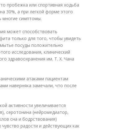
что пробежка или спортивная ходьба
на 30%, а при легкой форме этого
ь многие симптомы.
ния может способствовать
фита только для того, чтобы увидеть
, мытье посуды положительно
этого исследования, клинический
о здравоохранения им. Т. Х. Чана
 паническими атаками пациентам
ами наверняка замечали, что после
ской активности увеличивается
), серотонина (нейромедиатор,
клов сна и бодрствования)
х чувство радости и действующих как