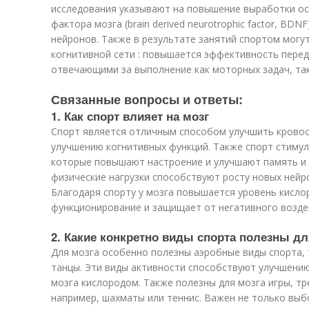
исследования указывают на повышение выработки о
фактора мозга (brain derived neurotrophic factor, BD
нейронов. Также в результате занятий спортом могут
когнитивной сети : повышается эффективность перед
отвечающими за выполнение как моторных задач, так
Связанные вопросы и ответы:
1. Как спорт влияет на мозг
Спорт является отличным способом улучшить кровоо
улучшению когнитивных функций. Также спорт стиму
которые повышают настроение и улучшают память и 
физические нагрузки способствуют росту новых нейр
Благодаря спорту у мозга повышается уровень кисло
функционирование и защищает от негативного воздей
2. Какие конкретно виды спорта полезны дл
Для мозга особенно полезны аэробные виды спорта, т
танцы. Эти виды активности способствуют улучшен
мозга кислородом. Также полезны для мозга игры, т
например, шахматы или теннис. Важен не только выбо