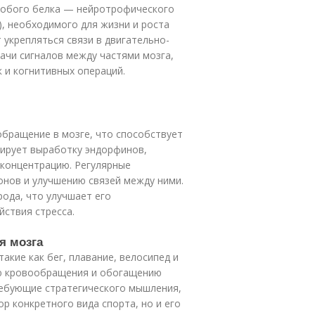
собого белка — нейротрофического
NF), необходимого для жизни и роста
 укрепляться связи в двигательно-
ачи сигналов между частями мозга,
 и когнитивных операций.
бращение в мозге, что способствует
лирует выработку эндорфинов,
концентрацию. Регулярные
онов и улучшению связей между ними.
рода, что улучшает его
ствия стресса.
я мозга
акие как бег, плавание, велосипед и
ию кровообращения и обогащению
ребующие стратегического мышления,
р конкретного вида спорта, но и его