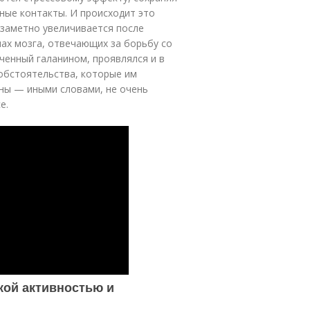
ные контакты. И происходит это
 заметно увеличивается после
нах мозга, отвечающих за борьбу со
ченный галанином, проявлялся и в
обстоятельства, которые им
тны — иными словами, не очень
е.
кой активностью и