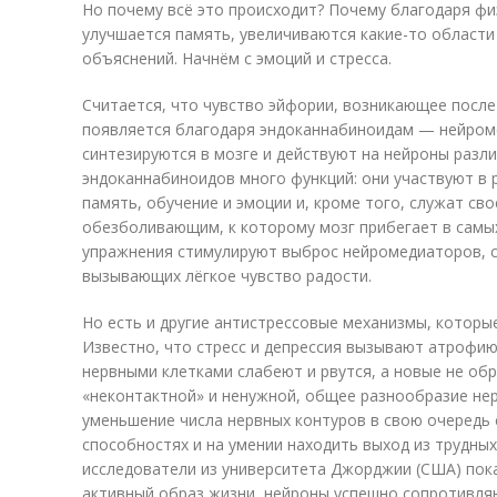
Но почему всё это происходит? Почему благодаря фи
улучшается память, увеличиваются какие-то области 
объяснений. Начнём с эмоций и стресса.
Считается, что чувство эйфории, возникающее после
появляется благодаря эндоканнабиноидам — нейром
синтезируются в мозге и действуют на нейроны разли
эндоканнабиноидов много функций: они участвуют в 
память, обучение и эмоции и, кроме того, служат с
обезболивающим, к которому мозг прибегает в самых
упражнения стимулируют выброс нейромедиаторов, 
вызывающих лёгкое чувство радости.
Но есть и другие антистрессовые механизмы, которы
Известно, что стресс и депрессия вызывают атрофию
нервными клетками слабеют и рвутся, а новые не обр
«неконтактной» и ненужной, общее разнообразие нер
уменьшение числа нервных контуров в свою очередь 
способностях и на умении находить выход из трудных
исследователи из университета Джорджии (США) пока
активный образ жизни, нейроны успешно сопротивля