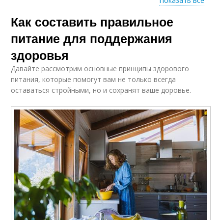
Показать все
Как составить правильное
Питания для
Рекомендации по
здоровья
питанию
питание для поддержания
здоровья
Давайте рассмотрим основные принципы здорового
Минералы в
Диета при
питания, которые помогут вам не только всегда
правильном питании
заболеваниях
оставаться стройными, но и сохранят ваше доровье.
Продукты при
Питания для
сердечно-сосудистых
укрепления
заболеваниях