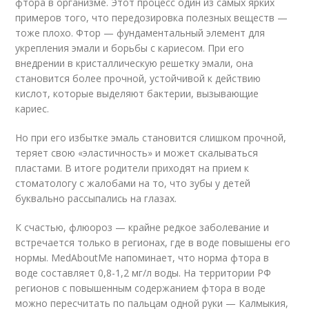
фтора в организме. Этот процесс один из самых ярких
примеров того, что передозировка полезных веществ —
тоже плохо. Фтор — фундаментальный элемент для
укрепления эмали и борьбы с кариесом. При его
внедрении в кристаллическую решетку эмали, она
становится более прочной, устойчивой к действию
кислот, которые выделяют бактерии, вызывающие
кариес.
Но при его избытке эмаль становится слишком прочной,
теряет свою «эластичность» и может скалываться
пластами. В итоге родители приходят на прием к
стоматологу с жалобами на то, что зубы у детей
буквально рассыпались на глазах.
К счастью, флюороз — крайне редкое заболевание и
встречается только в регионах, где в воде повышены его
нормы. MedAboutMe напоминает, что норма фтора в
воде составляет 0,8-1,2 мг/л воды. На территории РФ
регионов с повышенным содержанием фтора в воде
можно пересчитать по пальцам одной руки — Калмыкия,