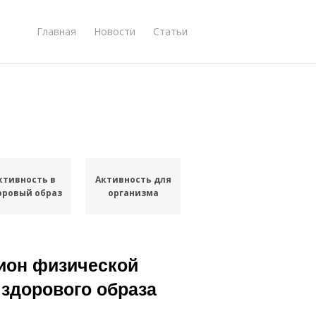
Главная
Новости
Статьи
ктивность в
Активность для
оровый образ
организма
цион физической
 здорового образа