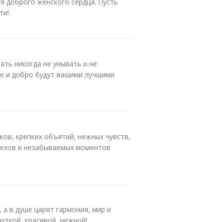
я доброго женского сердца. Пусть
ти!
ать никогда не унывать и не
ье и добро будут вашими лучшими
ков, крепких объятий, нежных чувств,
спехов и незабываемых моментов
а в душе царят гармония, мир и
чуткой, красивой, нежной!