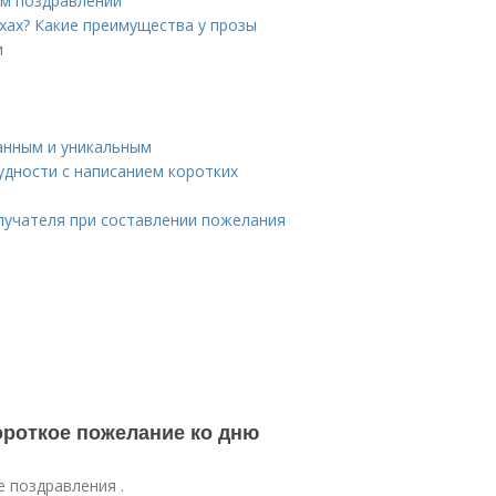
ом поздравлении
хах? Какие преимущества у прозы
и
анным и уникальным
удности с написанием коротких
лучателя при составлении пожелания
ороткое пожелание ко дню
е поздравления .