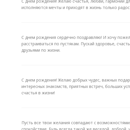
С днем рождения! Желаю счастья, любви, гармонии дл
исполняются мечты и приходят в жизнь только радос
С днем рождения сердечно поздравляю! И хочу пожел
расстраиваться по пустякам. Пускай здоровье, счаст
друзьями по жизни.
С днем рождения! Желаю добрых чудес, важных подар
интересных знакомств, приятных встреч, больших у
счастья в жизни!
Пусть все твои желания совпадают с возможностями, 
спокойствие. Будь всегда такой же веселой, доброй, 