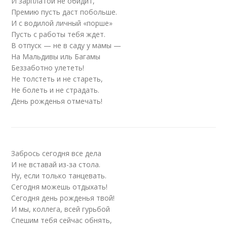
И зарплатой не обидит,
Премию пусть даст побольше.
И с водилой личный «порше»
Пусть с работы тебя ждет.
В отпуск — не в саду у мамы —
На Мальдивы иль Багамы
Беззаботно улететь!
Не толстеть и не стареть,
Не болеть и не страдать.
День рожденья отмечать!
Забрось сегодня все дела
И не вставай из-за стола.
Ну, если только танцевать.
Сегодня можешь отдыхать!
Сегодня день рожденья твой!
И мы, коллега, всей гурьбой
Спешим тебя сейчас обнять,