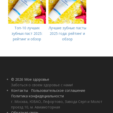
Топ-10 лучших
Лучшие зубные пасты
зубных паст 2025:
2025 года: рейтинг и
рейтинг и обзор
обзор
© 2026 Мое здоровье
Заботься о своем здоровье с нами!
Контакты
Пользовательское соглашение
Политика конфидециальности
г. Москва, ЮВАО, Лефортово, Завода Серп и Молот
проезд 10, м. Авиамоторная
Обратная связь