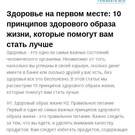
Показать все
Здоровье на первом месте: 10
Сон для здорового
Позитивный образ
образа
принципов здорового образа
жизни, которые помогут вам
стать лучше
Связи для здорового
Питание для
образа
здорового образа
Здоровье - это одно из самых важных состояний
человеческого организма. Независимо от того,
насколько вы успешны в своей карьере, сколько денег
имеете в банке или сколько друзей у вас есть, без
День для здорового
Ситуации для
здоровья все это бесполезно. В этой статье мы
образа
здорового образа
рассмотрим 10 принципов здорового образа жизни,
которые помогут вам стать лучше.
H1. Здоровый образ жизни H2. Правильное питание
Врач для здорового
Первый и один из самых важных принципов здорового
образа
образа жизни - это правильное питание. Важно следить
за тем, что вы едите, и уделять внимание качеству
продуктов. Вам следует избегать продуктов, содержащих