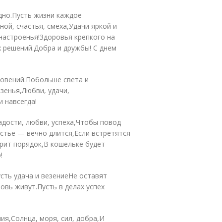
дно.Пусть жизни каждое
ой, счастья, смеха,Удачи яркой и
 настроенья!Здоровья крепкого на
 решений.Добра и дружбы! С днем
овений.Побольше света и
езенья,Любви, удачи,
и навсегда!
дости, любви, успеха,Чтобы повод
астье — вечно длится,Если встретятся
рит порядок,В кошельке будет
!
сть удача и везениеНе оставят
овь живут.Пусть в делах успех
я,Солнца, моря, сил, добра,И