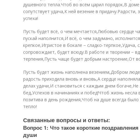
душевного тепла.Чтоб во всём царил порядок,В доме
сопутствует удача,К ней везение в придачу.Радости, 
успеха!
Пусть будет всё, о чем мечтается,Любовью сердце ч
пускай наполнится,И всё, о чем задумано, исполнится
крепкое,Игристое в бокале − сладко-терпкое,Удача, 
сопровождает, будет всюду.В работе и творении − 
терпения,Пусть чаще будет добрым настроение,От вс
Пусть будет жизнь наполнена везением,Добром люд
радость приходила вновь и вновь,А сердце наполняла
делах удачи,И становиться с каждым днем богаче,Не 
бед,Успехов в начинаниях и побед!Чтоб жизнь несла
позитива в день рождения,Чтоб на душе всегда было 
тепло!
Связанные вопросы и ответы:
Вопрос 1: Что такое короткие поздравления
души