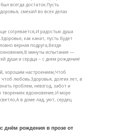
 был всегда достаток.Пусть
здоровья, смехаИ во всех делах
аще согревается,И радостью душа
.Здоровье, как канат, пусть будет
словно верная подруга,Везде
вдохновения,В минуты испытания —
ей души и сердца − с днем рождения!
ей, хорошим настроением,Чтоб
 чтоб любовь.Здоровья, долгих лет, в
знать проблем, невзгод, забот и
 в творениях вдохновение,И море
светло,А в доме лад, уют, сердец
 с днём рождения в прозе от