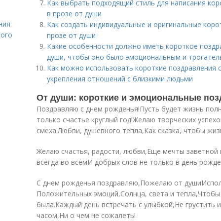
Как выбрать подходящий стиль для написания кор
в прозе от души
ния
Как создать индивидуальные и оригинальные коро
лого
прозе от души
Какие особенности должно иметь короткое поздра
души, чтобы оно было эмоциональным и трогате
Как можно использовать короткие поздравления с
укрепления отношений с близкими людьми
От души: короткие и эмоциональные поз
Поздравляю с днем рожденья!Пусть будет жизнь полна
только счастье круглый год!Желаю творческих успехо
смеха.Любви, душевного тепла,Как сказка, чтобы жиз
Желаю счастья, радости, любви,Еще мечты заветной 
всегда во всемИ добрых слов не только в день рожде
С днем рожденья поздравляю,Пожелаю от душиИспол
Положительных эмоций,Солнца, света и тепла,Чтобы
была.Каждый день встречать с улыбкой,Не грустить 
часом,Ни о чем не сожалеть!