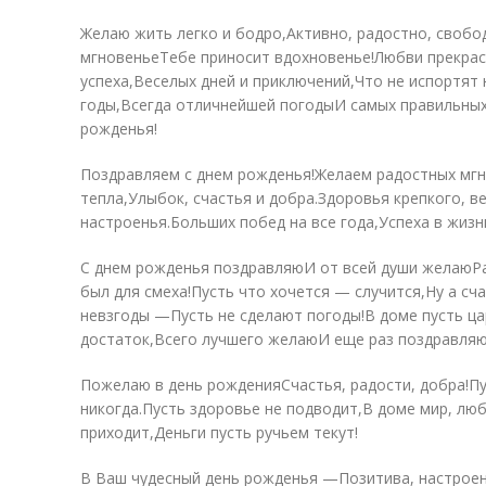
Желаю жить легко и бодро,Активно, радостно, свобо
мгновеньеТебе приносит вдохновенье!Любви прекрасн
успеха,Веселых дней и приключений,Что не испортят
годы,Всегда отличнейшей погодыИ самых правильных
рожденья!
Поздравляем с днем рожденья!Желаем радостных мгн
тепла,Улыбок, счастья и добра.Здоровья крепкого, в
настроенья.Больших побед на все года,Успеха в жизн
С днем рожденья поздравляюИ от всей души желаюРа
был для смеха!Пусть что хочется — случится,Ну а сч
невзгоды —Пусть не сделают погоды!В доме пусть ца
достаток,Всего лучшего желаюИ еще раз поздравляю
Пожелаю в день рожденияСчастья, радости, добра!Пу
никогда.Пусть здоровье не подводит,В доме мир, люб
приходит,Деньги пусть ручьем текут!
В Ваш чудесный день рожденья —Позитива, настроени