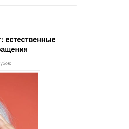
т: естественные
вращения
убов: