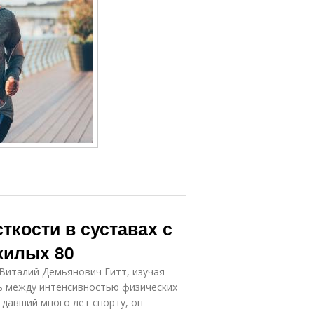
сткости в суставах с
жилых 80
 Виталий Демьянович Гитт, изучая
ь между интенсивностью физических
тдавший много лет спорту, он