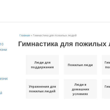
Главная
»
Гимнастика для пожилых людей
Гимнастика для пожилых
10
изни
Люди для
Ги
Пожилые люди
поддержания
по
изни:
Люди в
Упражнения для
Ги
домашних
пожилых людей
ой
условиях