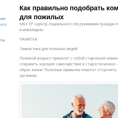
Специальная
Гимнастика для
Как правильно подобрать ко
гимнастика
укрепления
для пожилых
ния
МБУ ЕР «Центр социального обслуживания граждан 
лого
и инвалидов»
ПАМЯТКА
ипы
Гимнастика для пожилых людей
Пожилой возраст приносит с собой старческие измене
сохранить хорошее самочувствие в старости можно –
образ жизни. Полезные привычки помогут отсрочить
организм.