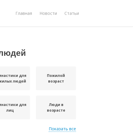
Главная
Новости
Статьи
 людей
мнастики для
Пожилой
жилых людей
возраст
мнастики для
Люди в
лиц
возрасте
Показать все