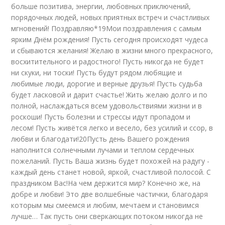
больше позитива, энергии, любовных приключений,
порядочных людей, новых приятных встреч и счастливых
мгновений! Поздравляю*19Мои поздравления с самым
ярким Днём рождения! Пусть сегодня происходят чудеса
и сбываются желания! Желаю в жизни много прекрасного,
восхитительного и радостного! Пусть никогда не будет
ни скуки, ни тоски! Пусть будут рядом любящие и
любимые люди, дорогие и верные друзья! Пусть судьба
будет ласковой и дарит счастье! Жить желаю долго и по
полной, наслаждаться всем удовольствиями жизни и в
роскоши! Пусть болезни и стрессы идут пропадом и
лесом! Пусть живётся легко и весело, без усилий и ссор, в
любви и благодати!20Пусть день Вашего рождения
наполнится солнечными лучами и теплом сердечных
пожеланий. Пусть Ваша жизнь будет похожей на радугу -
каждый день станет новой, яркой, счастливой полосой. С
праздником Вас!На чем держится мир? Конечно же, на
добре и любви! Это две волшебные частички, благодаря
которым мы смеемся и любим, мечтаем и становимся
лучше… Так пусть они сверкающих потоком никогда не