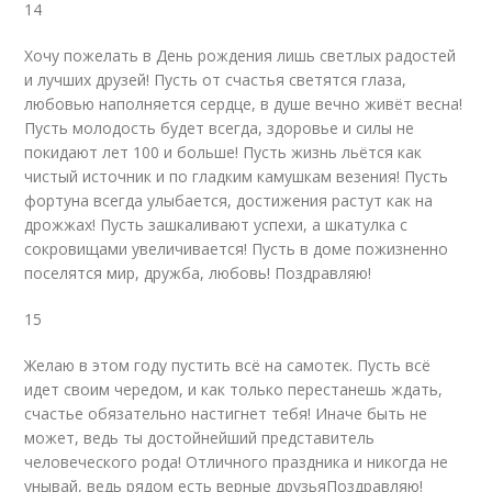
14
Хочу пожелать в День рождения лишь светлых радостей
и лучших друзей! Пусть от счастья светятся глаза,
любовью наполняется сердце, в душе вечно живёт весна!
Пусть молодость будет всегда, здоровье и силы не
покидают лет 100 и больше! Пусть жизнь льётся как
чистый источник и по гладким камушкам везения! Пусть
фортуна всегда улыбается, достижения растут как на
дрожжах! Пусть зашкаливают успехи, а шкатулка с
сокровищами увеличивается! Пусть в доме пожизненно
поселятся мир, дружба, любовь! Поздравляю!
15
Желаю в этом году пустить всё на самотек. Пусть всё
идет своим чередом, и как только перестанешь ждать,
счастье обязательно настигнет тебя! Иначе быть не
может, ведь ты достойнейший представитель
человеческого рода! Отличного праздника и никогда не
унывай, ведь рядом есть верные друзьяПоздравляю!