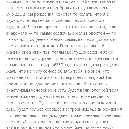
иссякают в твоей жизни и помогают тебе чувствовать
свое место в жизни и преображать к лучшему весь
мир!22С днем рождения! Хочется пожелать, что я с
удовольствием сейчас и сделаю, самого крепкого
здоровья. Если сюрпризов — то только приятных, если
знакомств — то самых сердечных, если новостей — то
самых долгожданных. Желаю самых высоких доходов и
самых приятных расходов. Горнолыжных зим тебе,
жарких океанских лет, теплых цветущих весен и яркой
осени в теплой стране… И вообще, счастья круглый год
на миллионы лет вперед!23Поздравляю с днем рождения!
Жаль, что не могу сейчас обнять тебя, но знай, что
мысленно я с тобой в этот прекрасный праздник! Так
прими мое поздравление и пожелание быть очень
счастливым человеком! Пусть будет великолепной твоя
жизнь и жизнь родных, без которых ты не мыслишь
своего счастья! Пусть исполняются желания, и каждый
день будет только хорошее настроение!24День рождения
– очень личный праздник, день торжественный и светлый,
в который ты когда то впервые увидел свет, а свет –
тебя и очень удивился что могут быть на свете такие