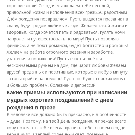
хорошие люди! Сегодня мы желаем тебе веселой,
привольной жизни и исполнения всех грез!25С радостным
Днём рождения поздравляем! Пусть выдастся праздник на
славу, будут рядом любимые люди! Желаем такой жизни и
здоровья, когда хочется петь и радоваться, гулять ночи
напролёт и путешествовать по миру! Пусть позволяют
финансы, а не поют романсы, будет богатство и роскошь!
Желаем на работе огромного везения и заработка,
уважения и повышения! Пусть счастье льётся
нескончаемым ручьём на дом, где царит любовь! Желаем
друзей преданных и позитивных, которые в любую минуту
готовы прийти на помощь! Пусть не будет горьких минут
и больших проблем, болезней и депрессий!
Какие приемы используются при написании
мудрых коротких поздравлений с днем
рождения в прозе
В человеке все должно быть прекрасно, и в особенности
– душа. Поэтому, на твой День рождения, я прежде всего
хочу пожелать тебе всегда хранить тебе в своем сердце
веру в чудо и теплый солнечный свет, поменьше