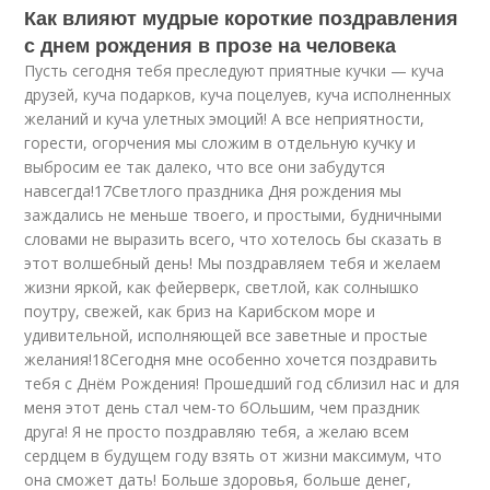
Как влияют мудрые короткие поздравления
с днем рождения в прозе на человека
Пусть сегодня тебя преследуют приятные кучки — куча
друзей, куча подарков, куча поцелуев, куча исполненных
желаний и куча улетных эмоций! А все неприятности,
горести, огорчения мы сложим в отдельную кучку и
выбросим ее так далеко, что все они забудутся
навсегда!17Светлого праздника Дня рождения мы
заждались не меньше твоего, и простыми, будничными
словами не выразить всего, что хотелось бы сказать в
этот волшебный день! Мы поздравляем тебя и желаем
жизни яркой, как фейерверк, светлой, как солнышко
поутру, свежей, как бриз на Карибском море и
удивительной, исполняющей все заветные и простые
желания!18Сегодня мне особенно хочется поздравить
тебя с Днём Рождения! Прошедший год сблизил нас и для
меня этот день стал чем-то бОльшим, чем праздник
друга! Я не просто поздравляю тебя, а желаю всем
сердцем в будущем году взять от жизни максимум, что
она сможет дать! Больше здоровья, больше денег,