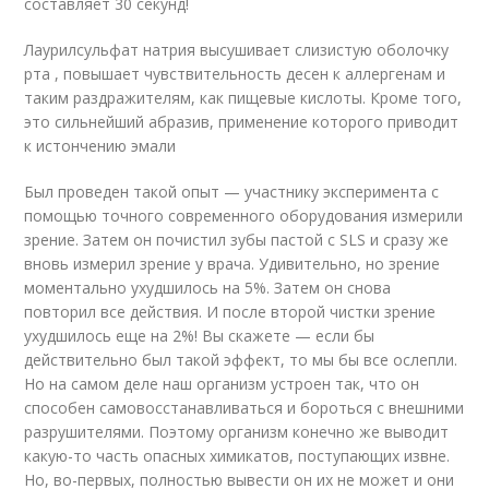
составляет 30 секунд!
Лаурилсульфат натрия высушивает слизистую оболочку
рта , повышает чувствительность десен к аллергенам и
таким раздражителям, как пищевые кислоты. Кроме того,
это сильнейший абразив, применение которого приводит
к истончению эмали
Был проведен такой опыт — участнику эксперимента с
помощью точного современного оборудования измерили
зрение. Затем он почистил зубы пастой с SLS и сразу же
вновь измерил зрение у врача. Удивительно, но зрение
моментально ухудшилось на 5%. Затем он снова
повторил все действия. И после второй чистки зрение
ухудшилось еще на 2%! Вы скажете — если бы
действительно был такой эффект, то мы бы все ослепли.
Но на самом деле наш организм устроен так, что он
способен самовосстанавливаться и бороться с внешними
разрушителями. Поэтому организм конечно же выводит
какую-то часть опасных химикатов, поступающих извне.
Но, во-первых, полностью вывести он их не может и они