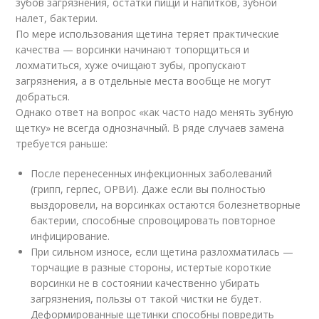
зубов загрязнения, остатки пищи и напитков, зубной
налет, бактерии.
По мере использования щетина теряет практические
качества — ворсинки начинают топорщиться и
лохматиться, хуже очищают зубы, пропускают
загрязнения, а в отдельные места вообще не могут
добраться.
Однако ответ на вопрос «как часто надо менять зубную
щетку» не всегда однозначный. В ряде случаев замена
требуется раньше:
После перенесенных инфекционных заболеваний
(грипп, герпес, ОРВИ). Даже если вы полностью
выздоровели, на ворсинках остаются болезнетворные
бактерии, способные спровоцировать повторное
инфицирование.
При сильном износе, если щетина разлохматилась —
торчащие в разные стороны, истертые короткие
ворсинки не в состоянии качественно убирать
загрязнения, пользы от такой чистки не будет.
Деформированные щетинки способны повредить