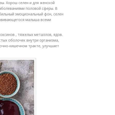
ы. Хорош селен и для женской
заболеваниями половой сферы. В
абильный эмоциональный фон, селен
азвивающегося малыша всеми
оксинов , тяжелых металлов, ядов.
стых оболочек внутри организма,
очно-кишечном тракте, улучшает