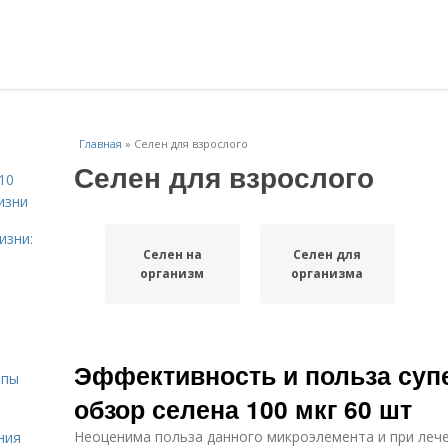
Главная
»
Селен для взрослого
Селен для взрослого
10
изни
изни:
Селен на
Селен для
организм
организма
Эффективность и польза суп
ипы
обзор селена 100 мкг 60 шт
Неоценима польза данного микроэлемента и при леч
ния