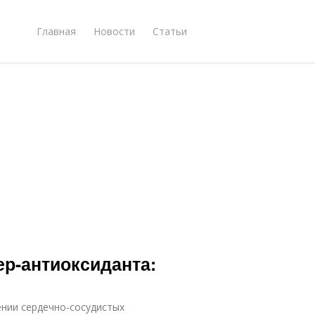
Главная
Новости
Статьи
ер-антиоксиданта:
ении сердечно-сосудистых