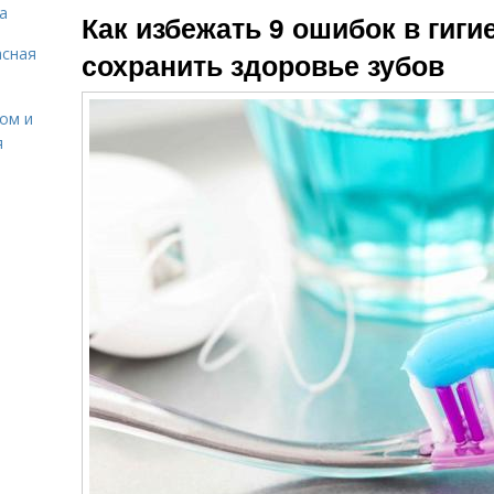
а
Как избежать 9 ошибок в гиги
асная
сохранить здоровье зубов
сом и
я