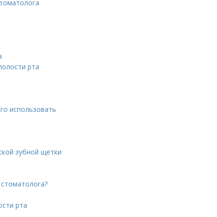
стоматолога
а
полости рта
его использовать
ской зубной щетки
 стоматолога?
ости рта