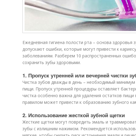
Ежедневная гигиена полости рта – основа здоровья з
допускают ошибки, которые могут привести к кариесу
заболеваниям. Разберем 10 распространенных ошибок
сохранить зубы здоровыми.
1. Пропуск утренней или вечерней чистки зу
Чистка зубов дважды в день – необходимый минимум 
пищи. Пропуск утренней процедуры оставляет бактери
чистка особенно важна для удаления остатков пищи
правилом может привести к образованию зубного кам
2. Использование жесткой зубной щетки
Жесткие щетки могут повредить эмаль и травмироват
зубы с излишним нажимом. Рекомендуется использов
мягкие, чтобы снизить риск истончения эмали и рецес