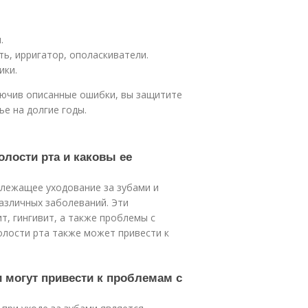
.
ь, ирригатор, ополаскиватели.
ики.
лючив описанные ошибки, вы защитите
ье на долгие годы.
олости рта и каковы ее
длежащее уходование за зубами и
азличных заболеваний. Эти
т, гингивит, а также проблемы с
олости рта также может привести к
и могут привести к проблемам с