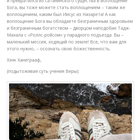
и превратился из сатанинского существа в воплощение
Бога, вы тоже можете стать воплощением – таким же
воплощением, каким был Иисус из Назарета! А как
воплощение Бога вы обладаете безграничным здоровьем
и безграничным богатством – дворцом наподобие Тадж-
Махала с «Роллс-ройсом» у парадного подъезда. Вы –
маленький мессия, ходящий по земле! Все, что вам для
этого нужно, – осознать свою божественность.
Хэнк Ханеграаф,
(подытоживая суть учения Веры):