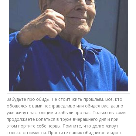
Забудьте про обиды. Не стоит жить прошлым. Все, кто
обошелся с вами несправедливо или обидел вас, давно
уже живут настоящим и забыли про вас. Только вы сами
продолжаете копаться в трухе вчерашнего дня и при
этом портите себе нервы. Помните, что долго живут
только оптимисты. Простите ваших обидчиков и идите